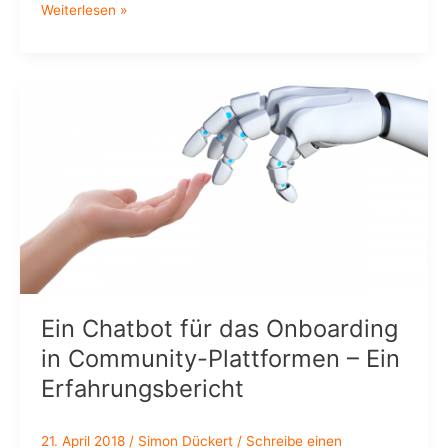
HR
Weiterlesen »
auf
dem
Weg
zum
Mars:
die
Vision
der
Lernenden
Organisation
2025
(#DGFPc18)
Ein Chatbot für das Onboarding
in Community-Plattformen – Ein
Erfahrungsbericht
21. April 2018
/
Simon Dückert
/
Schreibe einen