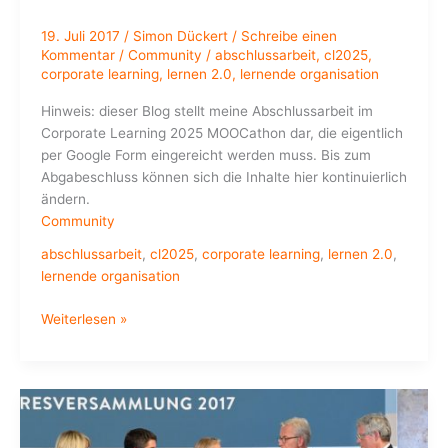
19. Juli 2017
/
Simon Dückert
/
Schreibe einen
Kommentar
/
Community
/
abschlussarbeit
,
cl2025
,
corporate learning
,
lernen 2.0
,
lernende organisation
Hinweis: dieser Blog stellt meine Abschlussarbeit im
Corporate Learning 2025 MOOCathon dar, die eigentlich
per Google Form eingereicht werden muss. Bis zum
Abgabeschluss können sich die Inhalte hier kontinuierlich
ändern.
Community
abschlussarbeit
,
cl2025
,
corporate learning
,
lernen 2.0
,
lernende organisation
#cl2025
Weiterlesen »
Abschlussarbeit:
von
der
Lern-
Abteilung