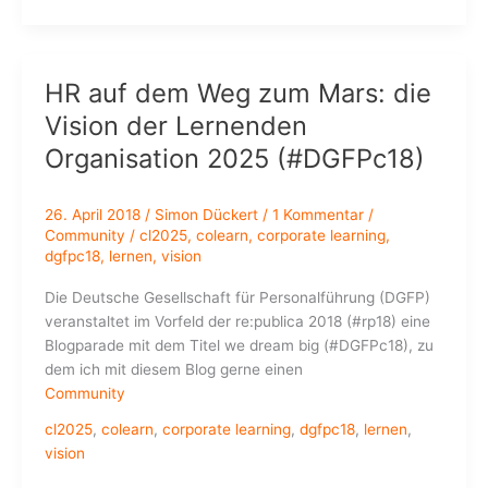
Media
Detox
2018
HR auf dem Weg zum Mars: die
Vision der Lernenden
Organisation 2025 (#DGFPc18)
26. April 2018
/
Simon Dückert
/
1 Kommentar
/
Community
/
cl2025
,
colearn
,
corporate learning
,
dgfpc18
,
lernen
,
vision
Die Deutsche Gesellschaft für Personalführung (DGFP)
veranstaltet im Vorfeld der re:publica 2018 (#rp18) eine
Blogparade mit dem Titel we dream big (#DGFPc18), zu
dem ich mit diesem Blog gerne einen
Community
cl2025
,
colearn
,
corporate learning
,
dgfpc18
,
lernen
,
vision