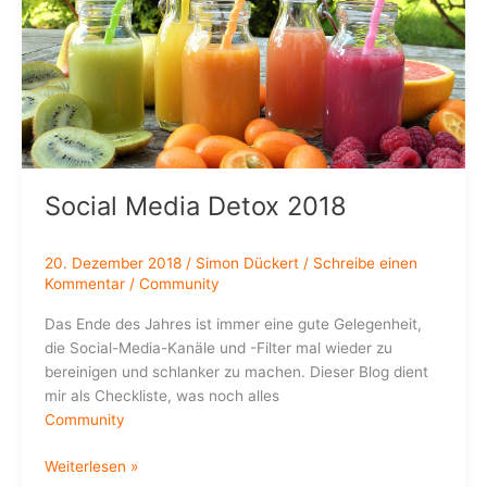
Digitaler
Transformation,
New
Work,
Wissensarbeit,
Digital
Leadership,
Lernen
Social Media Detox 2018
2.0
etc.?
20. Dezember 2018
/
Simon Dückert
/
Schreibe einen
Kommentar
/
Community
Das Ende des Jahres ist immer eine gute Gelegenheit,
die Social-Media-Kanäle und -Filter mal wieder zu
bereinigen und schlanker zu machen. Dieser Blog dient
mir als Checkliste, was noch alles
Community
Social
Weiterlesen »