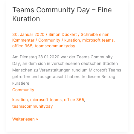
Glossar
Teams Community Day – Eine
Version
Kuration
1.1.
vs.
2020
30. Januar 2020
/
Simon Dückert
/
Schreibe einen
Kommentar
/
Community
/
kuration
,
microsoft teams
,
office 365
,
teamscommunityday
Am Dienstag 28.01.2020 war der Teams Community
Day, an dem sich in verschiedenen deutschen Städten
Menschen zu Veranstaltungen rund um Microsoft Teams
getroffen und ausgetauscht haben. In diesem Beitrag
kuratiere
Community
kuration
,
microsoft teams
,
office 365
,
teamscommunityday
Teams
Weiterlesen »
Community
Day