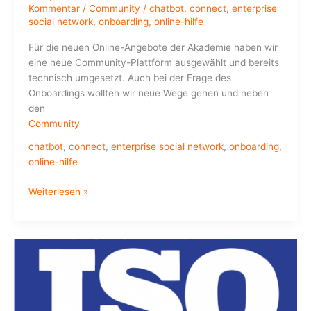
Kommentar
/
Community
/
chatbot
,
connect
,
enterprise
social network
,
onboarding
,
online-hilfe
Für die neuen Online-Angebote der Akademie haben wir
eine neue Community-Plattform ausgewählt und bereits
technisch umgesetzt. Auch bei der Frage des
Onboardings wollten wir neue Wege gehen und neben
den
Community
chatbot
,
connect
,
enterprise social network
,
onboarding
,
online-hilfe
Ein
Weiterlesen »
Chatbot
für
das
Onboarding
in
Community-
Plattformen