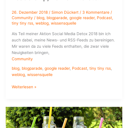
26. Dezember 2018
/
Simon Dückert
/
3 Kommentare
/
Community
/
blog
,
blogparade
,
google reader
,
Podcast
,
tiny tiny rss
,
weblog
,
wissensquelle
Als Teil meiner Aktion Social Media Detox 2018 bin ich
auch dabei, meine News- und RSS-Feeds zu bereinigen.
Mir waren da zu viele Feeds enthalten, die zwar viele
Neuigkeiten bringen,
Community
blog
,
blogparade
,
google reader
,
Podcast
,
tiny tiny rss
,
weblog
,
wissensquelle
Blogparade:
Weiterlesen »
welche
Blogs
empfehlt
Ihr
mit
zu