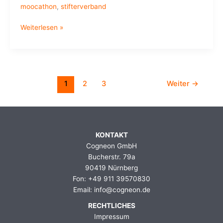
moocathon
,
stifterverband
Podiumsdiskussion
Weiterlesen »
bei
der
Jahresversammlung
des
Stifterverband
1
2
3
Weiter
→
KONTAKT
Cogneon GmbH
Bucherstr. 79a
90419 Nürnberg
Fon: +49 911 39570830
Email: info@cogneon.de
RECHTLICHES
Impressum