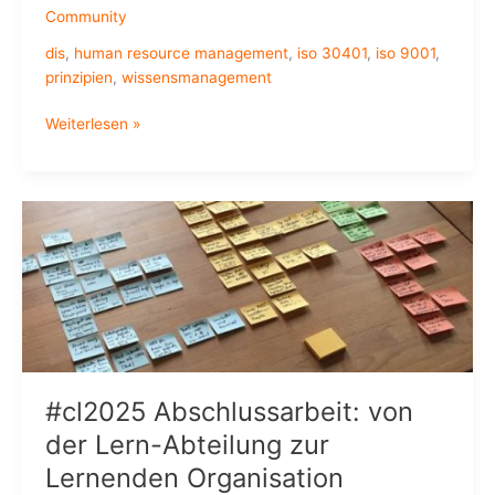
Community
dis
,
human resource management
,
iso 30401
,
iso 9001
,
prinzipien
,
wissensmanagement
Euer
Weiterlesen »
Input
zur
Wissensmanagement-
Norm
ist
gefragt:
ISO/DIS
30401
Knowledge
Management
Systems
#cl2025 Abschlussarbeit: von
der Lern-Abteilung zur
Lernenden Organisation