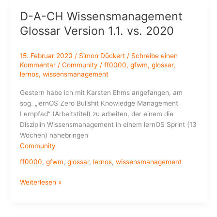
–
D-A-CH Wissensmanagement
jetzt
Glossar Version 1.1. vs. 2020
noch
offener
15. Februar 2020
/
Simon Dückert
/
Schreibe einen
Kommentar
/
Community
/
ff0000
,
gfwm
,
glossar
,
lernos
,
wissensmanagement
Gestern habe ich mit Karsten Ehms angefangen, am
sog. „lernOS Zero Bullshit Knowledge Management
Lernpfad“ (Arbeitstitel) zu arbeiten, der einem die
Disziplin Wissensmanagement in einem lernOS Sprint (13
Wochen) nahebringen
Community
ff0000
,
gfwm
,
glossar
,
lernos
,
wissensmanagement
D-
Weiterlesen »
A-
CH
Wissensmanagement