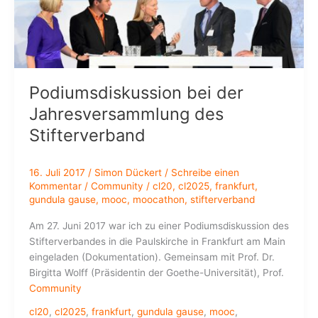
zur
Lernenden
Organisation
Podiumsdiskussion bei der
Jahresversammlung des
Stifterverband
16. Juli 2017
/
Simon Dückert
/
Schreibe einen
Kommentar
/
Community
/
cl20
,
cl2025
,
frankfurt
,
gundula gause
,
mooc
,
moocathon
,
stifterverband
Am 27. Juni 2017 war ich zu einer Podiumsdiskussion des
Stifterverbandes in die Paulskirche in Frankfurt am Main
eingeladen (Dokumentation). Gemeinsam mit Prof. Dr.
Birgitta Wolff (Präsidentin der Goethe-Universität), Prof.
Community
cl20
,
cl2025
,
frankfurt
,
gundula gause
,
mooc
,