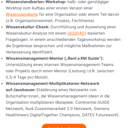
Wissenslandkarten-Workshop:
halb- oder ganztägiger
Workhop zum Aufbau einer ersten Version einer
Wissenslandkarte
für eine Organisation oder einem Teil davon
(z.B. Organisationseinheit, Prozess, Fachthema).
Wissenskultur-Check:
Durchführung und Auswetung einer
Wissenskultur-Analyse mit einem
ISO30401
-basierten
Fragebogen. In einem anschließenden Tagesworkshop werden
die Ergebnisse besprochen und mögliche Maßnahmen zur
Verbesserung identifiziert.
Wissensmanagement-Mentor („Rent a KM Guide“):
Unterstützung eines internen Wissensmanagement-Teams
oder Projekts durch einen Mentor (Leistung i.d.R. zwischen
0,5-4 Tage pro Monat).
Wissensmanagement-Multiplikatoren-Netzwerk
auf-/ausbauen:
Etablierung eines Netzwerks von
Botschafter:innen, die Wissensmanagement-Ideen in die
Organisation multiplizieren (Beispiele: Continental GUIDE
Netzwerk, Audi Zusammenarbeit 2.0 Netzwerk, Siemens
Healthineers DigitalTogether Champions, DATEV FutureworX).