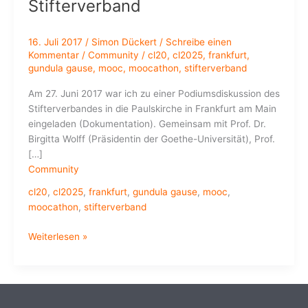
Stifterverband
16. Juli 2017
/
Simon Dückert
/
Schreibe einen
Kommentar
/
Community
/
cl20
,
cl2025
,
frankfurt
,
gundula gause
,
mooc
,
moocathon
,
stifterverband
Am 27. Juni 2017 war ich zu einer Podiumsdiskussion des
Stifterverbandes in die Paulskirche in Frankfurt am Main
eingeladen (Dokumentation). Gemeinsam mit Prof. Dr.
Birgitta Wolff (Präsidentin der Goethe-Universität), Prof.
[…]
Community
cl20
,
cl2025
,
frankfurt
,
gundula gause
,
mooc
,
moocathon
,
stifterverband
Podiumsdiskussion
Weiterlesen »
bei
der
Jahresversammlung
des