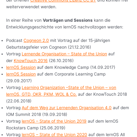
der offenen
Creative Commons Lizenz CC BY
und können frei
weiterverwendet werden.
In einer Reihe von
Vorträgen und Sessions
kann die
Entwicklungsgeschichte von lernOS nachvollzogen werden:
Podcast
Cogneon 2.0
mit Vortrag auf der 15-jährigen
Geburtstagsfeier von Cogneon (21.12.2016)
Vortrag
Lernende Organisation – State of the Union
auf
der
KnowTouch 2016
(26.10.2016)
lernOS Session
auf dem Knowledge Camp (14.09.2017)
lernOS Session
auf dem Corporate Learning Camp
(29.09.2017)
Vortrag
Learning Organization –State of the Union – von
lernOS, GTD, OKR, PKM, WOL & Co.
auf der KnowTouch 2018
(22.06.2018)
Vortrag
Auf dem Weg zur Lernenden Organisation 4.0
auf dem
IOM Summit 2018 (19.09.2018)
Vortrag
lernOS – State of the Union 2019
auf dem lernOS
Rockstars Camp (25.06.2019)
Vortrag
lernOS – State of the Union 2020
auf dem lernOS All