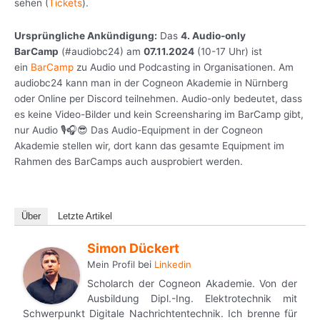
sehen (
Tickets
).
Ursprüngliche Ankündigung:
Das
4. Audio-only
BarCamp
(#audiobc24) am
07.11.2024
(10-17 Uhr) ist
ein
BarCamp
zu Audio und Podcasting in Organisationen. Am
audiobc24 kann man in der Cogneon Akademie in Nürnberg
oder Online per Discord teilnehmen. Audio-only bedeutet, dass
es keine Video-Bilder und kein Screensharing im BarCamp gibt,
nur Audio 🎙️🎧😎 Das Audio-Equipment in der Cogneon
Akademie stellen wir, dort kann das gesamte Equipment im
Rahmen des BarCamps auch ausprobiert werden.
Über
Letzte Artikel
Simon Dückert
Mein Profil
bei
Linkedin
Scholarch der Cogneon Akademie. Von der
Ausbildung Dipl.-Ing. Elektrotechnik mit
Schwerpunkt Digitale Nachrichtentechnik. Ich brenne für