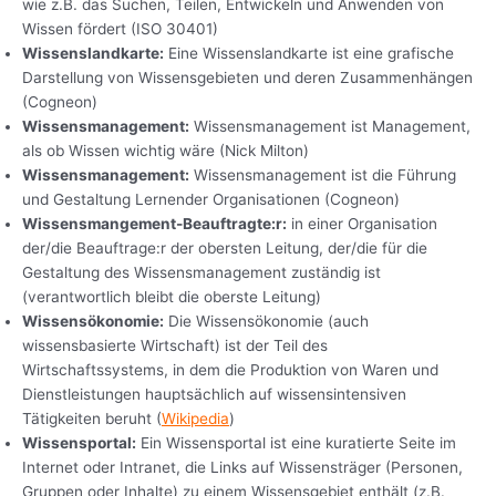
wie z.B. das Suchen, Teilen, Entwickeln und Anwenden von
Wissen fördert (ISO 30401)
Wissenslandkarte:
Eine Wissenslandkarte ist eine grafische
Darstellung von Wissensgebieten und deren Zusammenhängen
(Cogneon)
Wissensmanagement:
Wissensmanagement ist Management,
als ob Wissen wichtig wäre (Nick Milton)
Wissensmanagement:
Wissensmanagement ist die Führung
und Gestaltung Lernender Organisationen (Cogneon)
Wissensmangement-Beauftragte:r:
in einer Organisation
der/die Beauftrage:r der obersten Leitung, der/die für die
Gestaltung des Wissensmanagement zuständig ist
(verantwortlich bleibt die oberste Leitung)
Wissensökonomie:
Die Wissensökonomie (auch
wissensbasierte Wirtschaft) ist der Teil des
Wirtschaftssystems, in dem die Produktion von Waren und
Dienstleistungen hauptsächlich auf wissensintensiven
Tätigkeiten beruht (
Wikipedia
)
Wissensportal:
Ein Wissensportal ist eine kuratierte Seite im
Internet oder Intranet, die Links auf Wissensträger (Personen,
Gruppen oder Inhalte) zu einem Wissensgebiet enthält (z.B.