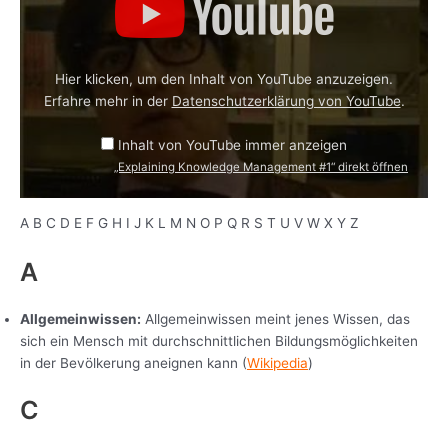
Management
#1“
von
YouTube
anzeigen
Hier klicken, um den Inhalt von YouTube anzuzeigen.
Erfahre mehr in der
Datenschutzerklärung von YouTube
.
Inhalt von YouTube immer anzeigen
„Explaining Knowledge Management #1“ direkt öffnen
A B C D E F G H I J K L M N O P Q R S T U V W X Y Z
A
Allgemeinwissen:
Allgemeinwissen meint jenes Wissen, das
sich ein Mensch mit durchschnittlichen Bildungsmöglichkeiten
in der Bevölkerung aneignen kann (
Wikipedia
)
C