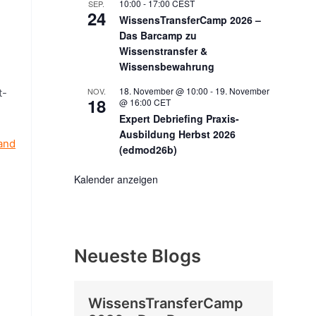
10:00
-
17:00
CEST
SEP.
24
WissensTransferCamp 2026 –
Das Barcamp zu
Wissenstransfer &
Wissensbewahrung
18. November @ 10:00
-
19. November
NOV.
t-
18
@ 16:00
CET
Expert Debriefing Praxis-
Ausbildung Herbst 2026
and
(edmod26b)
Kalender anzeigen
Neueste Blogs
WissensTransferCamp