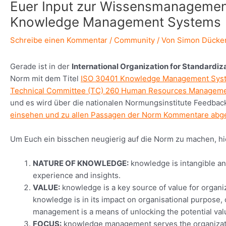
Euer Input zur Wissensmanagement
Knowledge Management Systems
Schreibe einen Kommentar
/
Community
/ Von
Simon Dücke
Gerade ist in der
International Organization for Standardiz
Norm mit dem Titel
ISO 30401 Knowledge Management Syst
Technical Committee (TC) 260 Human Resources Managem
und es wird über die nationalen Normungsinstitute Feedba
einsehen und zu allen Passagen der Norm Kommentare ab
Um Euch ein bisschen neugierig auf die Norm zu machen, hie
NATURE OF KNOWLEDGE:
knowledge is intangible a
experience and insights.
VALUE:
knowledge is a key source of value for organiz
knowledge is in its impact on organisational purpose
management is a means of unlocking the potential va
FOCUS:
knowledge management serves the organizatio