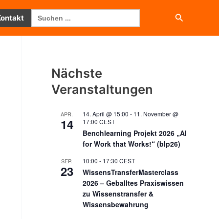
Search
Suchen
Kontakt
for:
Nächste
Veranstaltungen
14. April @ 15:00
-
11. November @
APR.
14
17:00
CEST
Benchlearning Projekt 2026 „AI
for Work that Works!“ (blp26)
10:00
-
17:30
CEST
SEP.
23
WissensTransferMasterclass
2026 – Geballtes Praxiswissen
zu Wissenstransfer &
Wissensbewahrung