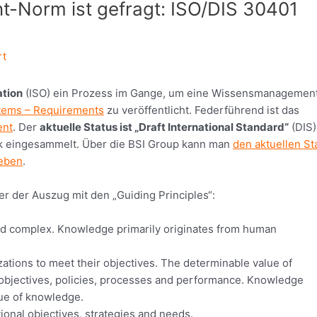
-Norm ist gefragt: ISO/DIS 30401
rt
ation
(ISO) ein Prozess im Gange, um eine Wissensmanagemen
ems – Requirements
zu veröffentlicht. Federführend ist das
ent
. Der
aktuelle Status ist „Draft International Standard“
(DIS)
ck eingesammelt. Über die BSI Group kann man
den aktuellen St
geben
.
r der Auszug mit den „Guiding Principles“:
nd complex. Knowledge primarily originates from human
ations to meet their objectives. The determinable value of
, objectives, policies, processes and performance. Knowledge
lue of knowledge.
nal objectives, strategies and needs.