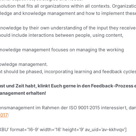
ion that fits all organizations within all contexts. Organizati
owledge and knowledge management and how to implement thes
nowledge by their own understanding of the input they receive
uld include interactions between people, using content,
 knowledge management focuses on managing the working
 knowledge management.
should be phased, incorporating learning and feedback cycles
ust und Zeit habt, klinkt Euch gerne in den Feedback-Prozess e
management erhalten!
ssensmanagement im Rahmen der ISO 9001:2015 interessiert, da
2017
:
‘ format=’16-9′ width=’16‘ height=’9′ av_uid=’av-kkhvqv‘]