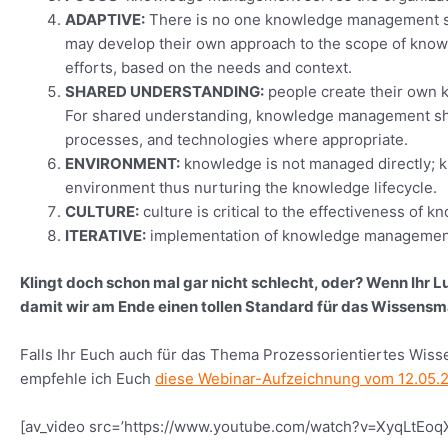
ADAPTIVE:
There is no one knowledge management solut
may develop their own approach to the scope of kn
efforts, based on the needs and context.
SHARED UNDERSTANDING:
people create their own k
For shared understanding, knowledge management sho
processes, and technologies where appropriate.
ENVIRONMENT:
knowledge is not managed directly;
environment thus nurturing the knowledge lifecycle.
CULTURE:
culture is critical to the effectiveness of
ITERATIVE:
implementation of knowledge management 
Klingt doch schon mal gar nicht schlecht, oder? Wenn Ihr L
damit wir am Ende einen tollen Standard für das Wissens
Falls Ihr Euch auch für das Thema Prozessorientiertes Wi
empfehle ich Euch
diese Webinar-Aufzeichnung vom 12.05.
[av_video src=’https://www.youtube.com/watch?v=XyqLtEoqXBU