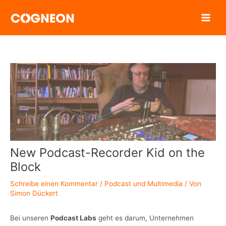
Zum
Inhalt
springen
New Podcast-Recorder Kid on the
Block
Schreibe einen Kommentar
/
Podcast und Multimedia
/ Von
Simon Dückert
Bei unseren
Podcast Labs
geht es darum, Unternehmen