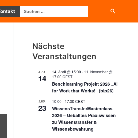
Search
Suchen
Kontakt
for:
Nächste
Veranstaltungen
14. April @ 15:00
-
11. November @
APR.
14
17:00
CEST
Benchlearning Projekt 2026 „AI
for Work that Works!“ (blp26)
10:00
-
17:30
CEST
SEP.
23
WissensTransferMasterclass
2026 – Geballtes Praxiswissen
zu Wissenstransfer &
Wissensbewahrung