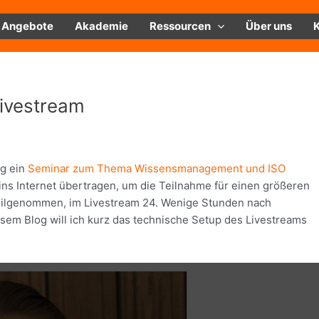
Angebote
Akademie
Ressourcen
Über uns
ivestream
g ein
Seminar zum Thema Wissensmanagement und ISO
ins Internet übertragen, um die Teilnahme für einen größeren
eilgenommen, im Livestream 24. Wenige Stunden nach
esem Blog will ich kurz das technische Setup des Livestreams