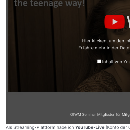
Hier klicken, um den I
Erfahre mehr in der
Date
„GfWM Seminar Mitglieder für Mitglieder: Wissensmanag
Inhalt von Y
„GfWM Seminar Mitglieder für Mitg
Als Streaming-Plattform habe ich
YouTube-Live
(Konto der 