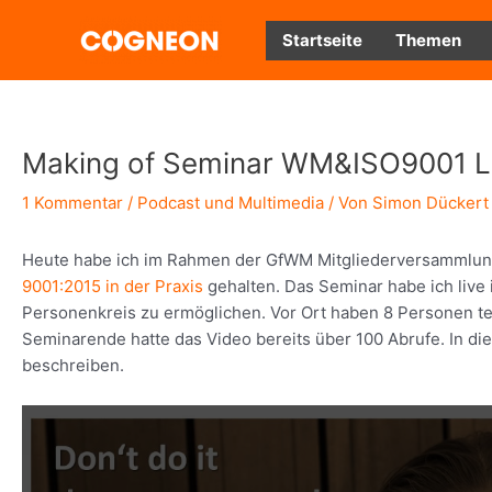
Zum
Inhalt
Startseite
Themen
springen
Making of Seminar WM&ISO9001 L
1 Kommentar
/
Podcast und Multimedia
/ Von
Simon Dückert
Heute habe ich im Rahmen der GfWM Mitgliederversammlun
9001:2015 in der Praxis
gehalten. Das Seminar habe ich live 
Personenkreis zu ermöglichen. Vor Ort haben 8 Personen t
Seminarende hatte das Video bereits über 100 Abrufe. In di
beschreiben.