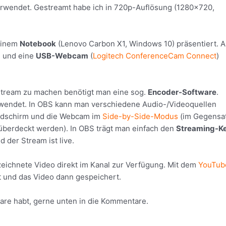
wendet. Gestreamt habe ich in 720p-Auflösung (1280×720,
meinem
Notebook
(Lenovo Carbon X1, Windows 10) präsentiert. 
) und eine
USB-Webcam
(
Logitech ConferenceCam Connect
)
tream zu machen benötigt man eine sog.
Encoder-Software
.
wendet. In OBS kann man verschiedene Audio-/Videoquellen
ildschirm und die Webcam im
Side-by-Side-Modus
(im Gegensa
t überdeckt werden). In OBS trägt man einfach den
Streaming-K
 der Stream ist live.
eichnete Video direkt im Kanal zur Verfügung. Mit dem
YouTub
 und das Video dann gespeichert.
are habt, gerne unten in die Kommentare.