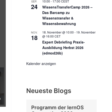
10:00
-
17:00
CEST
SEP.
24
WissensTransferCamp 2026 –
Das Barcamp zu
Wissenstransfer &
Wissensbewahrung
18. November @ 10:00
-
19. November
NOV.
18
@ 16:00
CET
Expert Debriefing Praxis-
Ausbildung Herbst 2026
(edmod26b)
Kalender anzeigen
Neueste Blogs
n
Programm der lernOS