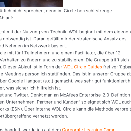
ürlich nicht sprechen, denn im Circle herrscht strenge
Ablauf:
cht mit der Nutzung von Technik. WOL beginnt mit dem eigenen
notwendig ist. Daran gefällt mir der strategische Ansatz des
nd Nehmen im Netzwerk basiert.
le mit fünf Teilnehmern und einem Facilitator, die über 12
rhalten zu ändern und zu stabilisieren. Die Gruppe trifft sich
 Dieser Ablauf ist in Form der
WOL Circle Guides
frei verfügbar
le Meetings persönlich stattfinden. Das ist in unserer Gruppe a
ber Google Hangout (s.o.) gemacht, was sehr gut funktioniert h
r, was sicherlich hilfreich ist.
net und Twitter. Denkt man an McAfees Enterprise-2.0-Defintion
en Unternehmen, Partner und Kunden“ so eignet sich WOL auc
tworks (ESN). Über interne WOL-Circle kann die Methode verbreit
ortübergreifend vernetzt werden.
ns handelt, werde ich auf dem
Corporate Learning Camp