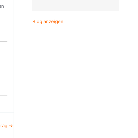
en
Blog anzeigen
.
trag
→