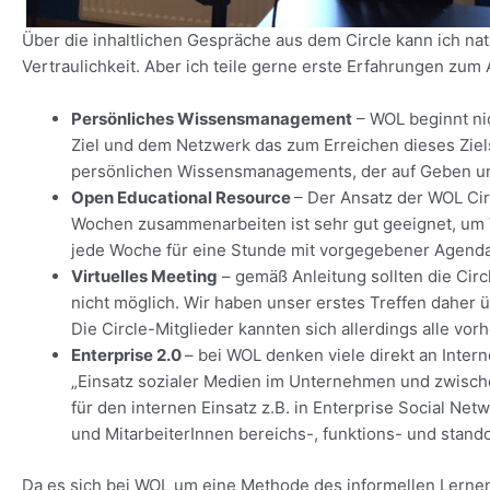
Über die inhaltlichen Gespräche aus dem Circle kann ich nat
Vertraulichkeit. Aber ich teile gerne erste Erfahrungen zum 
Persönliches Wissensmanagement
– WOL beginnt ni
Ziel und dem Netzwerk das zum Erreichen dieses Ziels 
persönlichen Wissensmanagements, der auf Geben u
Open Educational Resource
– Der Ansatz der WOL Circ
Wochen zusammenarbeiten ist sehr gut geeignet, um Ve
jede Woche für eine Stunde mit vorgegebener Agenda.
Virtuelles Meeting
– gemäß Anleitung sollten die Circ
nicht möglich. Wir haben unser erstes Treffen daher ü
Die Circle-Mitglieder kannten sich allerdings alle vorhe
Enterprise 2.0
– bei WOL denken viele direkt an Inter
„Einsatz sozialer Medien im Unternehmen und zwisch
für den internen Einsatz z.B. in Enterprise Social Ne
und MitarbeiterInnen bereichs-, funktions- und stand
Da es sich bei WOL um eine Methode des informellen Lerne