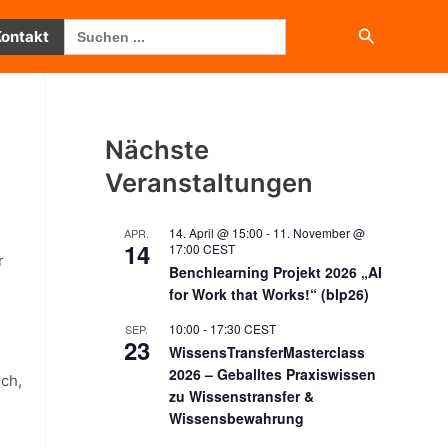
Search
Suchen
Kontakt
for:
Nächste
Veranstaltungen
14. April @ 15:00
-
11. November @
APR.
14
17:00
CEST
r
Benchlearning Projekt 2026 „AI
for Work that Works!“ (blp26)
10:00
-
17:30
CEST
SEP.
23
WissensTransferMasterclass
2026 – Geballtes Praxiswissen
och,
zu Wissenstransfer &
Wissensbewahrung