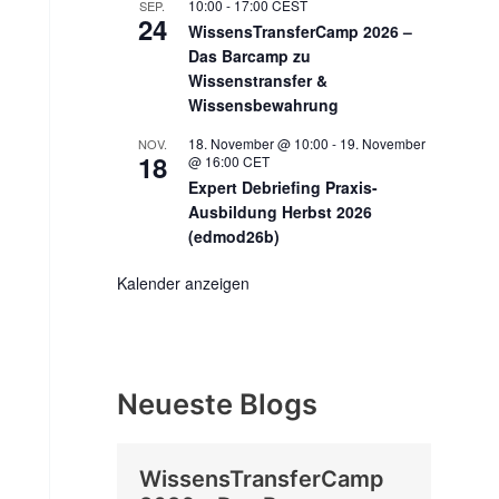
10:00
-
17:00
CEST
SEP.
24
WissensTransferCamp 2026 –
Das Barcamp zu
Wissenstransfer &
Wissensbewahrung
18. November @ 10:00
-
19. November
NOV.
18
@ 16:00
CET
Expert Debriefing Praxis-
Ausbildung Herbst 2026
(edmod26b)
Kalender anzeigen
Neueste Blogs
WissensTransferCamp