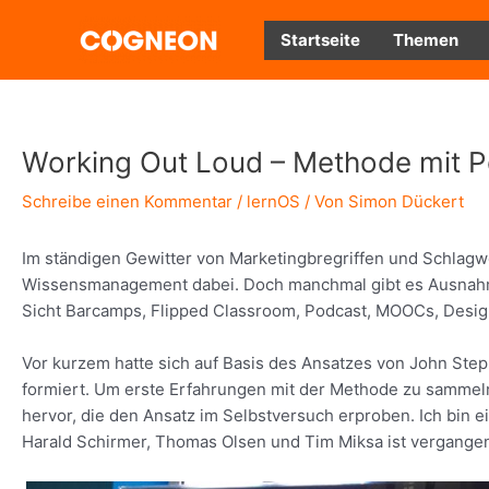
Zum
Inhalt
Startseite
Themen
springen
Working Out Loud – Methode mit Po
Schreibe einen Kommentar
/
lernOS
/ Von
Simon Dückert
Im ständigen Gewitter von Marketingbregriffen und Schlagwo
Wissensmanagement dabei. Doch manchmal gibt es Ausnahme
Sicht Barcamps, Flipped Classroom, Podcast, MOOCs, Desig
Vor kurzem hatte sich auf Basis des Ansatzes von John Ste
formiert. Um erste Erfahrungen mit der Methode zu sammeln
hervor, die den Ansatz im Selbstversuch erproben. Ich bin ein
Harald Schirmer, Thomas Olsen und Tim Miksa ist vergangen