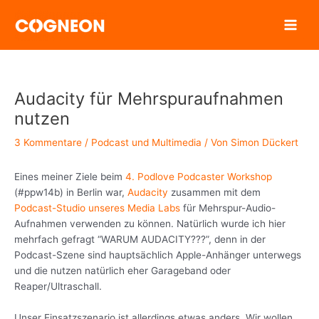
Zum
Inhalt
springen
Audacity für Mehrspuraufnahmen
nutzen
3 Kommentare
/
Podcast und Multimedia
/ Von
Simon Dückert
Eines meiner Ziele beim
4. Podlove Podcaster Workshop
(#ppw14b) in Berlin war,
Audacity
zusammen mit dem
Podcast-Studio unseres Media Labs
für Mehrspur-Audio-
Aufnahmen verwenden zu können. Natürlich wurde ich hier
mehrfach gefragt “WARUM AUDACITY???”, denn in der
Podcast-Szene sind hauptsächlich Apple-Anhänger unterwegs
und die nutzen natürlich eher Garageband oder
Reaper/Ultraschall.
Unser Einsatzszenario ist allerdings etwas anders. Wir wollen