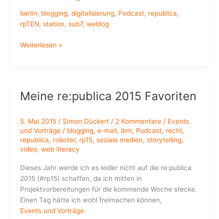
berlin
,
blogging
,
digitalisierung
,
Podcast
,
republica
,
rpTEN
,
station
,
sub7
,
weblog
re:publica
Weiterlesen »
2016
–
I
liked
Meine re:publica 2015 Favoriten
5. Mai 2015
/
Simon Dückert
/
2 Kommentare
/
Events
und Vorträge
/
blogging
,
e-mail
,
ibm
,
Podcast
,
recht
,
republica
,
roboter
,
rp15
,
soziale medien
,
storytelling
,
video
,
web literacy
Dieses Jahr werde ich es leider nicht auf die re:publica
2015 (#rp15) schaffen, da ich mitten in
Projektvorbereitungen für die kommende Woche stecke.
Einen Tag hätte ich wohl freimachen können,
Events und Vorträge