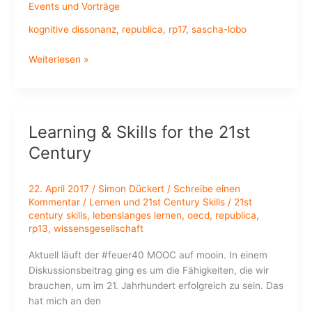
Events und Vorträge
kognitive dissonanz
,
republica
,
rp17
,
sascha-lobo
@saschalobo
Weiterlesen »
auf
der
#rp17
Learning & Skills for the 21st
Century
22. April 2017
/
Simon Dückert
/
Schreibe einen
Kommentar
/
Lernen und 21st Century Skills
/
21st
century skills
,
lebenslanges lernen
,
oecd
,
republica
,
rp13
,
wissensgesellschaft
Aktuell läuft der #feuer40 MOOC auf mooin. In einem
Diskussionsbeitrag ging es um die Fähigkeiten, die wir
brauchen, um im 21. Jahrhundert erfolgreich zu sein. Das
hat mich an den