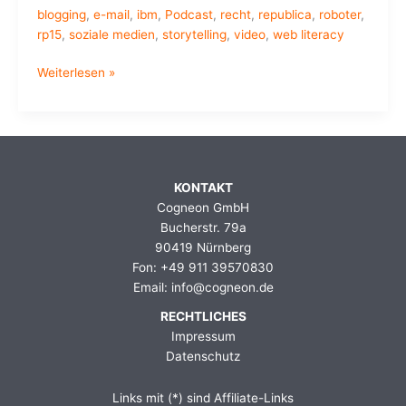
blogging
,
e-mail
,
ibm
,
Podcast
,
recht
,
republica
,
roboter
,
rp15
,
soziale medien
,
storytelling
,
video
,
web literacy
Meine
Weiterlesen »
re:publica
2015
Favoriten
KONTAKT
Cogneon GmbH
Bucherstr. 79a
90419 Nürnberg
Fon: +49 911 39570830
Email: info@cogneon.de
RECHTLICHES
Impressum
Datenschutz
Links mit (*) sind Affiliate-Links