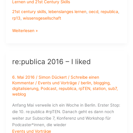
Lernen und 21st Century Skills
21st century skills
,
lebenslanges lernen
,
oecd
,
republica
,
rp13
,
wissensgesellschaft
Learning
Weiterlesen »
&
Skills
for
the
re:publica 2016 – I liked
21st
Century
6. Mai 2016
/
Simon Dückert
/
Schreibe einen
Kommentar
/
Events und Vorträge
/
berlin
,
blogging
,
digitalisierung
,
Podcast
,
republica
,
rpTEN
,
station
,
sub7
,
weblog
Anfang Mai verweile ich ein Woche in Berlin. Erster Stop:
die 10. re:publica #rpTEN. Danach geht es dann noch
weiter zur Subscribe 7, Konferenz und Workshop für
Podcaster*innen, die wieder
Events und Vorträge