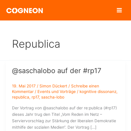
Zum
Inhalt
springen
Republica
@saschalobo auf der #rp17
19. Mai 2017
/
Simon Dückert
/
Schreibe einen
Kommentar
/
Events und Vorträge
/
kognitive dissonanz
,
republica
,
rp17
,
sascha-lobo
Der Vortrag von @saschalobo auf der re:publica (#rp17)
dieses Jahr trug den Titel „Vom Reden im Netz –
Serviervorschlag zur Stärkung der liberalen Demokratie
mithilfe der sozialen Medien“. Der Vortrag […]