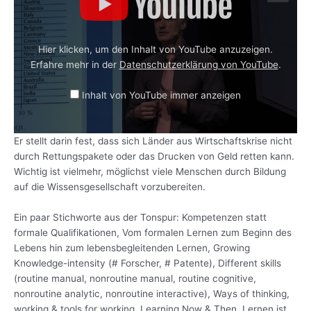
„re:publica 2013: 21st Century Skills – Keynote: Andreas
Hier klicken, um den Inhalt von YouTube anzuzeigen.
Schleicher“ von YouTube anzeigen
Erfahre mehr in der
Datenschutzerklärung von YouTube
.
Inhalt von YouTube immer anzeigen
Er stellt darin fest, dass sich Länder aus Wirtschaftskrise nicht
„re:publica 2013: 21st Century Skills – Keynote: Andreas Schleicher“
durch Rettungspakete oder das Drucken von Geld retten kann.
direkt öffnen
Wichtig ist vielmehr, möglichst viele Menschen durch Bildung
auf die Wissensgesellschaft vorzubereiten.
Ein paar Stichworte aus der Tonspur: Kompetenzen statt
formale Qualifikationen, Vom formalen Lernen zum Beginn des
Lebens hin zum lebensbegleitenden Lernen, Growing
Knowledge-intensity (# Forscher, # Patente), Different skills
(routine manual, nonroutine manual, routine cognitive,
nonroutine analytic, nonroutine interactive), Ways of thinking,
working & tools for working, Learning Now & Then, Lernen ist