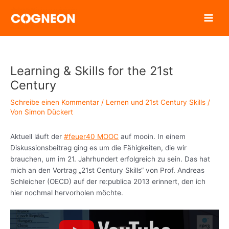
Zum
Inhalt
springen
Learning & Skills for the 21st
Century
Schreibe einen Kommentar
/
Lernen und 21st Century Skills
/
Von
Simon Dückert
Aktuell läuft der
#feuer40 MOOC
auf mooin. In einem
Diskussionsbeitrag ging es um die Fähigkeiten, die wir
brauchen, um im 21. Jahrhundert erfolgreich zu sein. Das hat
mich an den Vortrag „21st Century Skills“ von Prof. Andreas
Schleicher (OECD) auf der re:publica 2013 erinnert, den ich
hier nochmal hervorholen möchte.