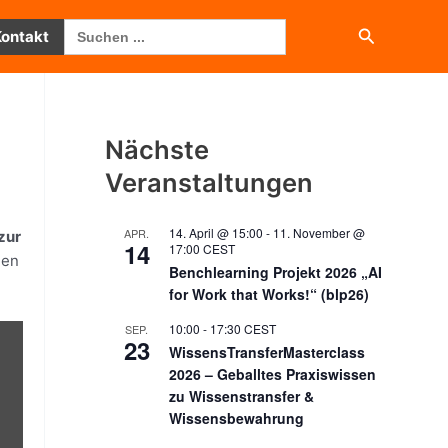
Search
Suchen
Kontakt
for:
Nächste
Veranstaltungen
14. April @ 15:00
-
11. November @
APR.
zur
14
17:00
CEST
hen
Benchlearning Projekt 2026 „AI
for Work that Works!“ (blp26)
10:00
-
17:30
CEST
SEP.
23
WissensTransferMasterclass
2026 – Geballtes Praxiswissen
zu Wissenstransfer &
Wissensbewahrung