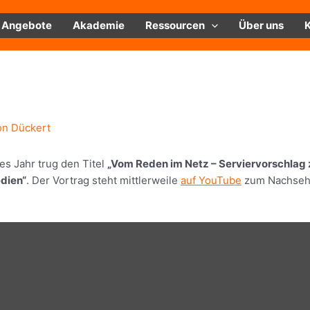
Angebote
Akademie
Ressourcen
Über uns
n Dückert
ses Jahr trug den Titel
„Vom Reden im Netz – Serviervorschlag 
edien“
. Der Vortrag steht mittlerweile
auf YouTube
zum Nachse