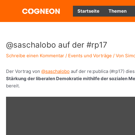
Zum
Inhalt
Startseite
Themen
springen
@saschalobo auf der #rp17
Schreibe einen Kommentar
/
Events und Vorträge
/ Von
Simo
Der Vortrag von
@saschalobo
auf der re:publica (#rp17) die
Stärkung der liberalen Demokratie mithilfe der sozialen M
bereit.