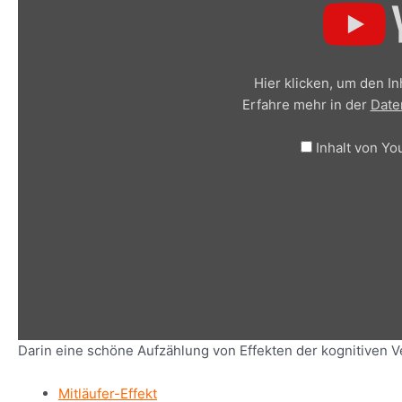
Hier klicken, um den I
Erfahre mehr in der
Date
„re:publica 2017 – Sascha Lobo: V
Inhalt von Y
Darin eine schöne Aufzählung von Effekten der kognitiven V
Mitläufer-Effekt