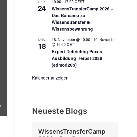
10:00
-
17:00
CEST
SEP.
24
WissensTransferCamp 2026 –
Das Barcamp zu
Wissenstransfer &
Wissensbewahrung
18. November @ 10:00
-
19. November
NOV.
18
@ 16:00
CET
Expert Debriefing Praxis-
Ausbildung Herbst 2026
(edmod26b)
Kalender anzeigen
n
Neueste Blogs
WissensTransferCamp