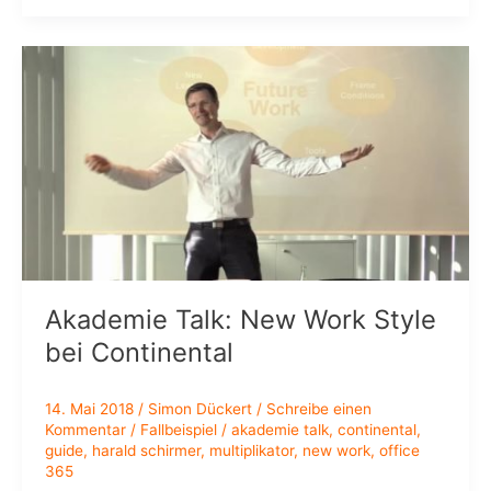
The
Next
Steps
Akademie Talk: New Work Style
bei Continental
14. Mai 2018
/
Simon Dückert
/
Schreibe einen
Kommentar
/
Fallbeispiel
/
akademie talk
,
continental
,
guide
,
harald schirmer
,
multiplikator
,
new work
,
office
365