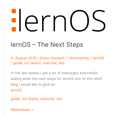
einen
#lernOS
Guide?
Einige
Vorüberlegungen
zu
einer
lernOS – The Next Steps
Anleitung
4. August 2018
/
Simon Dückert
/
1 Kommentar
/
lernOS
/
guide
,
ms teams
,
onenote
,
wol
In the last weeks I got a lot of messages and emails
asking what the next steps for lernOS are. In this short
blog I would like to give an
lernOS
guide
,
ms teams
,
onenote
,
wol
lernOS
Weiterlesen »
–