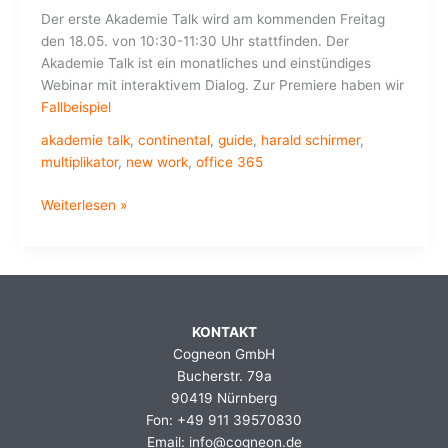
Der erste Akademie Talk wird am kommenden Freitag
den 18.05. von 10:30-11:30 Uhr stattfinden. Der
Akademie Talk ist ein monatliches und einstündiges
Webinar mit interaktivem Dialog. Zur Premiere haben wir
Fallbeispiel
akademie talk
,
continental
,
guide
,
harald schirmer
,
multiplikator
,
new work
,
office 365
Akademie
Weiterlesen »
Talk:
New
Work
Style
bei
KONTAKT
Continental
Cogneon GmbH
Bucherstr. 79a
90419 Nürnberg
Fon: +49 911 39570830
Email: info@cogneon.de