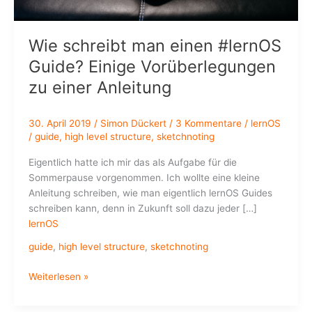
Wie schreibt man einen #lernOS
Guide? Einige Vorüberlegungen
zu einer Anleitung
30. April 2019
/
Simon Dückert
/
3 Kommentare
/
lernOS
/
guide
,
high level structure
,
sketchnoting
Eigentlich hatte ich mir das als Aufgabe für die
Sommerpause vorgenommen. Ich wollte eine kleine
Anleitung schreiben, wie man eigentlich lernOS Guides
schreiben kann, denn in Zukunft soll dazu jeder […]
lernOS
guide
,
high level structure
,
sketchnoting
Wie
Weiterlesen »
schreibt
man