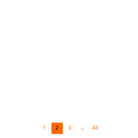
1
2
3
…
43