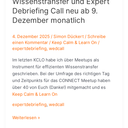
Wissenstransfer und Expert
Debriefing Call neu ab 9.
Dezember monatlich
4. Dezember 2025
/
Simon Dückert
/
Schreibe
einen Kommentar
/
Keep Calm & Learn On
/
expertdebriefing
,
wedcall
Im letzten KCLO habe ich über Meetups als
Instrument für effizienten Wissenstransfer
geschrieben. Bei der Umfrage des richtigen Tag
und Zeitpunkts für das CONNECT Meetup haben
über 40 von Euch (Danke!) mitgemacht und es
Keep Calm & Learn On
expertdebriefing
,
wedcall
Wissenstransfer
Weiterlesen »
und