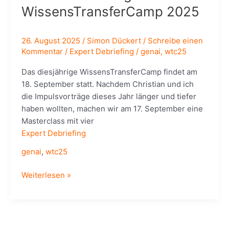
WissensTransferCamp 2025
26. August 2025
/
Simon Dückert
/
Schreibe einen
Kommentar
/
Expert Debriefing
/
genai
,
wtc25
Das diesjährige WissensTransferCamp findet am
18. September statt. Nachdem Christian und ich
die Impulsvorträge dieses Jahr länger und tiefer
haben wollten, machen wir am 17. September eine
Masterclass mit vier
Expert Debriefing
genai
,
wtc25
Sessionvorschlag
Weiterlesen »
zum
WissensTransferCamp
2025