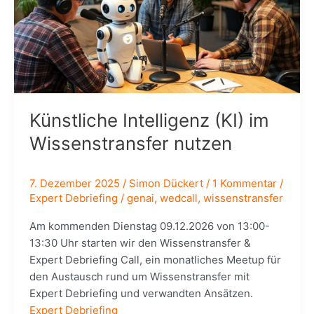
Künstliche Intelligenz (KI) im
Wissenstransfer nutzen
7. Dezember 2025
/
Simon Dückert
/
1 Kommentar
/
Expert Debriefing
/
genai
,
wedcall
,
wissenstransfer
Am kommenden Dienstag 09.12.2026 von 13:00-
13:30 Uhr starten wir den Wissenstransfer &
Expert Debriefing Call, ein monatliches Meetup für
den Austausch rund um Wissenstransfer mit
Expert Debriefing und verwandten Ansätzen.
Expert Debriefing