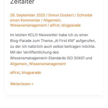
Zeitalter
28. September 2025
/
Simon Dückert
/
Schreibe
einen Kommentar
/
Allgemein
,
Wissensmanagement
/
aifirst
,
blogparade
Im letzten KCLO-Newsletter habe ich zu einer
Blog-Parade zum Thema „AI First KM“ aufgerufen,
zu der ich natürlich auch selbst beitragen möchte.
Mit der Veröffentlichung des
Wissensmanagement-Standards ISO 30401 und
Allgemein
,
Wissensmanagement
aifirst
,
blogparade
AI
Weiterlesen »
First
KM
–
Wissensmanagement