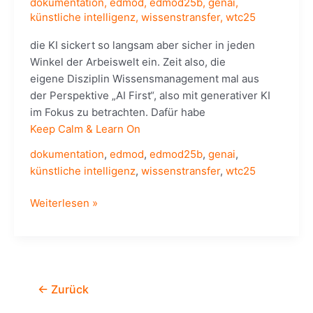
dokumentation
,
edmod
,
edmod25b
,
genai
,
künstliche intelligenz
,
wissenstransfer
,
wtc25
die KI sickert so langsam aber sicher in jeden
Winkel der Arbeiswelt ein. Zeit also, die
eigene Disziplin Wissensmanagement mal aus
der Perspektive „AI First“, also mit generativer KI
im Fokus zu betrachten. Dafür habe
Keep Calm & Learn On
dokumentation
,
edmod
,
edmod25b
,
genai
,
künstliche intelligenz
,
wissenstransfer
,
wtc25
KCLO:
Weiterlesen »
AI
First
KM
–
Organisationen
←
Zurück
mit