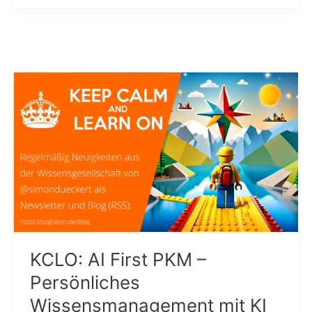
Expert
Debriefing
Call
neu
ab
9.
Dezember
monatlich
KCLO: AI First PKM –
Persönliches
Wissensmanagement mit KI