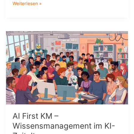
KCLO:
Weiterlesen »
Meetups
–
ein
Instrument
für
effizienten
Wissenstransfer
AI First KM –
Wissensmanagement im KI-