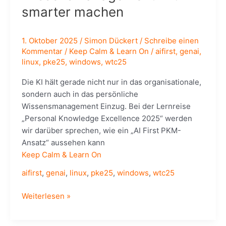
smarter machen
1. Oktober 2025
/
Simon Dückert
/
Schreibe einen
Kommentar
/
Keep Calm & Learn On
/
aifirst
,
genai
,
linux
,
pke25
,
windows
,
wtc25
Die KI hält gerade nicht nur in das organisationale,
sondern auch in das persönliche
Wissensmanagement Einzug. Bei der Lernreise
„Personal Knowledge Excellence 2025“ werden
wir darüber sprechen, wie ein „AI First PKM-
Ansatz“ aussehen kann
Keep Calm & Learn On
aifirst
,
genai
,
linux
,
pke25
,
windows
,
wtc25
KCLO:
Weiterlesen »
AI
First