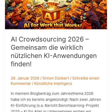
AI Crowdsourcing 2026 –
Gemeinsam die wirklich
nützlichen KI-Anwendungen
finden!
28. Januar 2026
/
Simon Dückert
/
Schreibe einen
Kommentar
/
Künstliche Intelligenz
In meinem Blogbeitrag zum Jahresthema 2026
habe ich es bereits angekündigt: Nach zwei Jahren
KI-Einführung (s.a. Bericht Benchlearning-Projekt
2025 – KI für Alle) in Unternehmen wollen wir