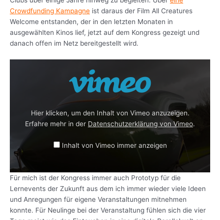
Clubs über einige Jahre hinweg zu begleiten. Über
eine
Crowdfunding Kampagne
ist daraus der Film All Creatures
Welcome entstanden, der in den letzten Monaten in
ausgewählten Kinos lief, jetzt auf dem Kongress gezeigt und
danach offen im Netz bereitgestellt wird.
Hier klicken, um den Inhalt von Vimeo anzuzeigen.
Inhalt von Vimeo anzeigen
Erfahre mehr in der
Datenschutzerklärung von Vimeo
.
Inhalt von Vimeo immer anzeigen
Für mich ist der Kongress immer auch Prototyp für die
video direkt öffnen
Lernevents der Zukunft aus dem ich immer wieder viele Ideen
und Anregungen für eigene Veranstaltungen mitnehmen
konnte. Für Neulinge bei der Veranstaltung fühlen sich die vier