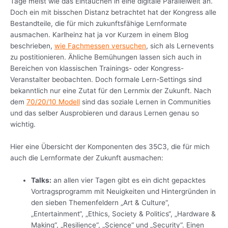
Tage meist wie das Eintauchen in eine digitale Parallelwelt an.
Doch ein mit bisschen Distanz betrachtet hat der Kongress alle
Bestandteile, die für mich zukunftsfähige Lernformate
ausmachen. Karlheinz hat ja vor Kurzem in einem Blog
beschrieben,
wie Fachmessen versuchen
, sich als Lernevents
zu postitionieren. Ähliche Bemühungen lassen sich auch in
Bereichen von klassischen Trainings- oder Kongress-
Veranstalter beobachten. Doch formale Lern-Settings sind
bekanntlich nur eine Zutat für den Lernmix der Zukunft. Nach
dem
70/20/10 Modell
sind das soziale Lernen in Communities
und das selber Ausprobieren und daraus Lernen genau so
wichtig.
Hier eine Übersicht der Komponenten des 35C3, die für mich
auch die Lernformate der Zukunft ausmachen:
Talks:
an allen vier Tagen gibt es ein dicht gepacktes
Vortragsprogramm mit Neuigkeiten und Hintergründen in
den sieben Themenfeldern „Art & Culture“,
„Entertainment“, „Ethics, Society & Politics“, „Hardware &
Making“, „Resilience“, „Science“ und „Security“. Einen