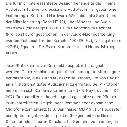
Die für mich interessanteste Session behandelte das Thema
Audiotechnik. Zwei professionelle Audiotechniker gaben eine
Einführung in Soft- und Hardware. Wir haben alle Schritte von
der Mikrofonierung (Rode NT 1A), über Mischer und Audio-
Interfaces (digidesign 002) bis zum Recording im Rechner
(ProTools) durchgesprochen. In der Audio-Nachbearbeitung
wurden Tiefpassfilter (bei Sprache 100-120 Hz), Noisegate (bei
–27dB), Equalizer, De-Esser, Kompressor und Normalisierung
erklärt.
Jede Stufe konnte vor Ort direkt ausprobiert und geübt
werden. Generell sollte auf gute Ausrüstung (gute Mikros, gute
Vorverstärker, gute Wandler) geachtet werden, um von Beginn
an ein möglichst gutes Audiosignal zu erhalten. Bei Mikrofonen
empfehlen sich Kondensatormikrofone (z.B. Beyerdynamic DT
297) für kontrollierte Umgebungen in geschlossenen Räumen,
in unkontrollierten Umgebungen kommen eher dynamische
Mikrofone zum Einsatz (z.B. Sennheiser MD 46). Für Podcaster
und Sprecher gab es den Tipp, bei Gelegenheit eine kleine
Sprecher oder Theater-Schulung für Sprecher zu machen, da