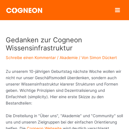
Zum
Inhalt
springen
Gedanken zur Cogneon
Wissensinfrastruktur
Schreibe einen Kommentar
/
Akademie
/ Von
Simon Dückert
Zu unserem 10-jährigen Geburtstag nächste Woche wollen wir
nicht nur unser Geschäftsmodell überdenken, sondern auch
unserer Wissensinfrastruktur klarerer Strukturen und Formen
geben. Wichtige Prinzipien sind Dezentralisierung und
Einfachheit (simplicity). Hier eine erste Skizze zu den
Bestandteilen:
Die Dreiteilung in "Über uns", "Akademie" und "Community" soll
uns und unseren Zielgruppen bei der einfachen Orientierung
helfen. Die
Cogneon Webseite
wird deutlich verschlankt