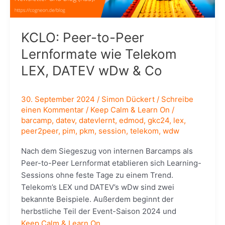
KCLO: Peer-to-Peer
Lernformate wie Telekom
LEX, DATEV wDw & Co
30. September 2024
/
Simon Dückert
/
Schreibe
einen Kommentar
/
Keep Calm & Learn On
/
barcamp
,
datev
,
datevlernt
,
edmod
,
gkc24
,
lex
,
peer2peer
,
pim
,
pkm
,
session
,
telekom
,
wdw
Nach dem Siegeszug von internen Barcamps als
Peer-to-Peer Lernformat etablieren sich Learning-
Sessions ohne feste Tage zu einem Trend.
Telekom’s LEX und DATEV’s wDw sind zwei
bekannte Beispiele. Außerdem beginnt der
herbstliche Teil der Event-Saison 2024 und
Keep Calm & Learn On