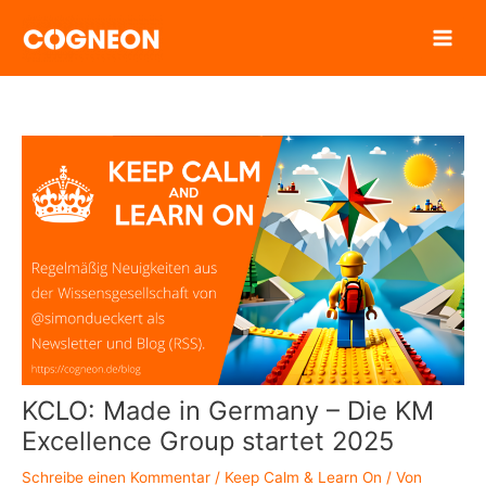
Zum
Inhalt
springen
KCLO: Made in Germany – Die KM
Excellence Group startet 2025
Schreibe einen Kommentar
/
Keep Calm & Learn On
/ Von