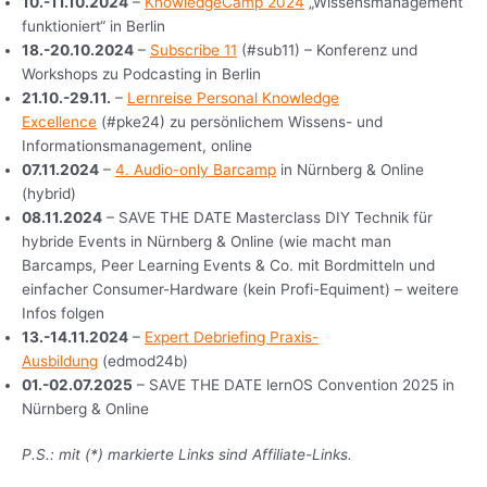
10.-11.10.2024
–
KnowledgeCamp 2024
„Wissensmanagement
funktioniert“ in Berlin
18.-20.10.2024
–
Subscribe 11
(#sub11) – Konferenz und
Workshops zu Podcasting in Berlin
21.10.-29.11.
–
Lernreise Personal Knowledge
Excellence
(#pke24) zu persönlichem Wissens- und
Informationsmanagement, online
07.11.2024
–
4. Audio-only Barcamp
in Nürnberg & Online
(hybrid)
08.11.2024
– SAVE THE DATE Masterclass DIY Technik für
hybride Events in Nürnberg & Online (wie macht man
Barcamps, Peer Learning Events & Co. mit Bordmitteln und
einfacher Consumer-Hardware (kein Profi-Equiment) – weitere
Infos folgen
13.-14.11.2024
–
Expert Debriefing Praxis-
Ausbildung
(edmod24b)
01.-02.07.2025
– SAVE THE DATE lernOS Convention 2025 in
Nürnberg & Online
P.S.: mit (*) markierte Links sind Affiliate-Links.