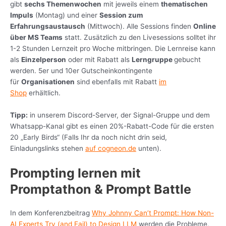
gibt
sechs Themenwochen
mit jeweils einem
thematischen
Impuls
(Montag) und einer
Session zum
Erfahrungsaustausch
(Mittwoch). Alle Sessions finden
Online
über MS Teams
statt. Zusätzlich zu den Livesessions solltet ihr
1-2 Stunden Lernzeit pro Woche mitbringen. Die Lernreise kann
als
Einzelperson
oder mit Rabatt als
Lerngruppe
gebucht
werden. 5er und 10er Gutscheinkontingente
für
Organisationen
sind ebenfalls mit Rabatt
im
Shop
erhältlich.
Tipp:
in unserem Discord-Server, der Signal-Gruppe und dem
Whatsapp-Kanal gibt es einen 20%-Rabatt-Code für die ersten
20 „Early Birds“ (Falls Ihr da noch nicht drin seid,
Einladungslinks stehen
auf cogneon.de
unten).
Prompting lernen mit
Promptathon & Prompt Battle
In dem Konferenzbeitrag
Why Johnny Can’t Prompt: How Non-
AI Experts Try (and Fail) to Design LLM
werden die Probleme,