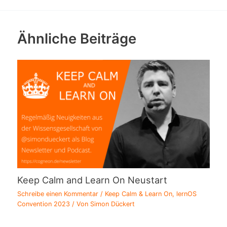
Ähnliche Beiträge
Keep Calm and Learn On Neustart
Schreibe einen Kommentar
/
Keep Calm & Learn On
,
lernOS
Convention 2023
/ Von
Simon Dückert