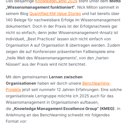
Das diesjährige
KnowledgeCamp 2024
steht unter dem
Motto
„Wissensmanagement funktioniert“
. Nick Milton sammelt in
seinem Blog
Quantified KM Value Stories
und hat bereits über
140 Belege für nachweisbare Erfolge im Wissensmanagement
dokumentiert. Doch in der Praxis ist der Erfolgsnachweis gar
nicht so einfach, denn jeder Wissensmanagement-Ansatz ist
individuell, „Best Practices“ lassen sich nicht einfach von
Organisation A auf Organisation B übertragen werden. Zudem
zeigen die auf Konferenzen präsentierten Fallbeispiele eine
„heile Welt des Wissensmanagements“, von den „harten
Nüssen“ aus der Praxis wird nicht berichtet.
Mit dem gemeinsamen
Lernen zwischen
Organisationen
haben wir durch unsere
Benchlearning-
Projekte
jetzt seit nunmehr 12 Jahren Erfahrungen. Eine solche
organisationale Lerngruppe möchte ich 2025 auch für das
Wissensmanagement in Organisationen aufbauen,
die
„Knowledge Management Excellence Group“ (KMEG)
. In
Anlehnung an das Benchlearning schwebt mir folgendes
Format vor: