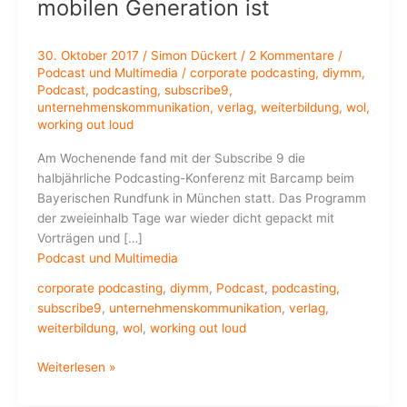
mobilen Generation ist
30. Oktober 2017
/
Simon Dückert
/
2 Kommentare
/
Podcast und Multimedia
/
corporate podcasting
,
diymm
,
Podcast
,
podcasting
,
subscribe9
,
unternehmenskommunikation
,
verlag
,
weiterbildung
,
wol
,
working out loud
Am Wochenende fand mit der Subscribe 9 die
halbjährliche Podcasting-Konferenz mit Barcamp beim
Bayerischen Rundfunk in München statt. Das Programm
der zweieinhalb Tage war wieder dicht gepackt mit
Vorträgen und […]
Podcast und Multimedia
corporate podcasting
,
diymm
,
Podcast
,
podcasting
,
subscribe9
,
unternehmenskommunikation
,
verlag
,
weiterbildung
,
wol
,
working out loud
Die
Weiterlesen »
3.
Podcasting