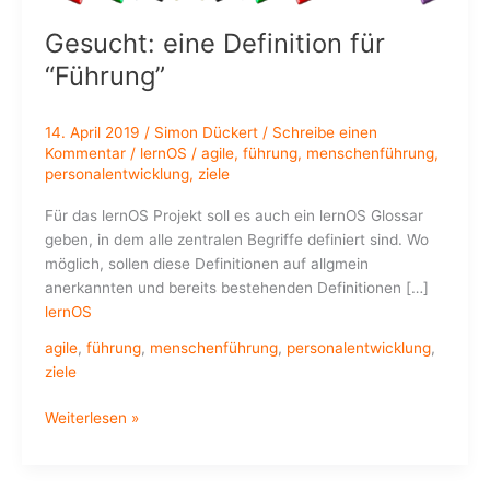
Gesucht: eine Definition für
“Führung”
14. April 2019
/
Simon Dückert
/
Schreibe einen
Kommentar
/
lernOS
/
agile
,
führung
,
menschenführung
,
personalentwicklung
,
ziele
Für das lernOS Projekt soll es auch ein lernOS Glossar
geben, in dem alle zentralen Begriffe definiert sind. Wo
möglich, sollen diese Definitionen auf allgmein
anerkannten und bereits bestehenden Definitionen […]
lernOS
agile
,
führung
,
menschenführung
,
personalentwicklung
,
ziele
Gesucht:
Weiterlesen »
eine
Definition
für