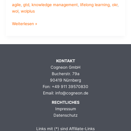
agile
,
gtd
,
knowledge management
,
lifelong learning
,
okr
,
wol
,
wolplus
WOL+
Weiterlesen »
–
What
happens
after
Working
KONTAKT
Out
Cogneon GmbH
Loud
Bucherstr. 79a
Circle
90419 Nürnberg
1?
Fon: +49 911 39570830
(#wolplus)
Email: info@cogneon.de
RECHTLICHES
Impressum
Datenschutz
Links mit (*) sind Affiliate-Links