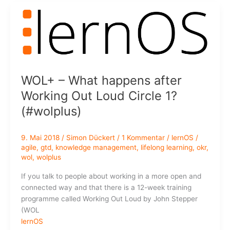
“Führung”
WOL+ – What happens after
Working Out Loud Circle 1?
(#wolplus)
9. Mai 2018
/
Simon Dückert
/
1 Kommentar
/
lernOS
/
agile
,
gtd
,
knowledge management
,
lifelong learning
,
okr
,
wol
,
wolplus
If you talk to people about working in a more open and
connected way and that there is a 12-week training
programme called Working Out Loud by John Stepper
(WOL
lernOS