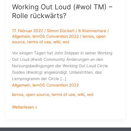
Working Out Loud (#wol TM) –
Rolle rückwärts?
17. Februar 2022
/
Simon Dückert
/
6 Kommentare
/
Allgemein
,
lernOS Convention 2022
/
lernos
,
open
source
,
terms of use
,
wiki
,
wol
Vor einigen Tagen hat John Stepper in seiner Working
Out Loud (#wol) Community Änderungen an den
Nutzungsbedingungen der Working Out Loud Circle
Guides (#wolcg) angekündigt. Unbestritten, das
Lernprogramm der Circle […]
Allgemein
,
lernOS Convention 2022
lernos
,
open source
,
terms of use
,
wiki
,
wol
Working
Weiterlesen »
Out
Loud
(#wol