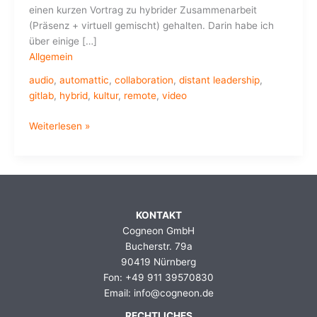
einen kurzen Vortrag zu hybrider Zusammenarbeit
(Präsenz + virtuell gemischt) gehalten. Darin habe ich
über einige […]
Allgemein
audio
,
automattic
,
collaboration
,
distant leadership
,
gitlab
,
hybrid
,
kultur
,
remote
,
video
Hybride
Weiterlesen »
Collaboration
–
Hype
oder
New
KONTAKT
Normal?
Cogneon GmbH
Bucherstr. 79a
90419 Nürnberg
Fon: +49 911 39570830
Email: info@cogneon.de
RECHTLICHES