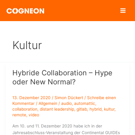
Zum
Inhalt
springen
Kultur
Hybride Collaboration – Hype
oder New Normal?
13. Dezember 2020
/
Simon Dückert
/
Schreibe einen
Kommentar
/
Allgemein
/
audio
,
automattic
,
collaboration
,
distant leadership
,
gitlab
,
hybrid
,
kultur
,
remote
,
video
Am 10. und 11. Dezember 2020 habe ich in der
Jahresabschluss-Veranstaltung der Continental GUIDEs