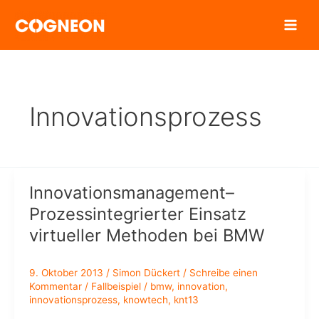
Zum
Inhalt
springen
Innovationsprozess
Innovationsmanagement–
Prozessintegrierter Einsatz
virtueller Methoden bei BMW
9. Oktober 2013
/
Simon Dückert
/
Schreibe einen
Kommentar
/
Fallbeispiel
/
bmw
,
innovation
,
innovationsprozess
,
knowtech
,
knt13