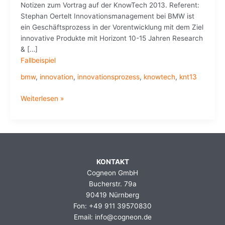
Notizen zum Vortrag auf der KnowTech 2013. Referent:
Stephan Oertelt Innovationsmanagement bei BMW ist
ein Geschäftsprozess in der Vorentwicklung mit dem Ziel
innovative Produkte mit Horizont 10-15 Jahren Research
& […]
Fallbeispiel
bmw
,
innovation
,
innovationsprozess
,
knowtech
,
knt13
Innovationsmanagement–
Weiterlesen »
Prozessintegrierter
Einsatz
virtueller
Methoden
bei
KONTAKT
BMW
Cogneon GmbH
Bucherstr. 79a
90419 Nürnberg
Fon: +49 911 39570830
Email: info@cogneon.de