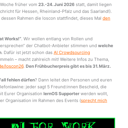
e Woche früher vom
23.-24. Juni 2026
statt, damit liegen
chricht für Hessen, Rheinland-Pfalz und das Saarland!).
in dessen Rahmen die loscon stattfindet, dieses Mal
den
hat Works!“
. Wir wollen entlang von Rollen und
versprechen“ der Chatbot-Anbieter stimmen und
welche
n
. Dafür ist jetzt schon das
AI Crowdsourcing
ammeln – macht zahlreich mit! Weitere Infos zu Thema,
de/loscon26
.
Den Frühbucherpreis gibt es bis 31. März.
all fehlen dürfen
? Dann leitet den Personen und euren
lefonlawine: jeder sagt 5 Freund:innen Bescheid, die
it Eurer Organisation
lernOS Supporter
werden wollt,
 der Organisation im Rahmen des Events (
sprecht mich