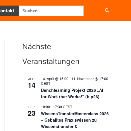
Search
Suchen
Kontakt
for:
Nächste
Veranstaltungen
14. April @ 15:00
-
11. November @ 17:00
APR.
14
CEST
Benchlearning Projekt 2026 „AI
for Work that Works!“ (blp26)
10:00
-
17:30
CEST
SEP.
23
WissensTransferMasterclass 2026
– Geballtes Praxiswissen zu
Wissenstransfer &