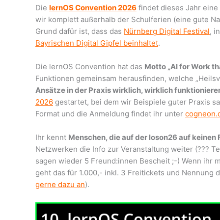
Die
lernOS Convention 2026
findet dieses Jahr ein
wir komplett außerhalb der Schulferien (eine gute Na
Grund dafür ist, dass das
Nürnberg Digital Festival
, 
Bayrischen Digital Gipfel beinhaltet
.
Die lernOS Convention hat das
Motto „AI for Work t
Funktionen gemeinsam herausfinden, welche „Heils
Ansätze in der Praxis wirklich, wirklich funktioniere
2026
gestartet, bei dem wir Beispiele guter Praxis s
Format und die Anmeldung findet ihr unter
cogneon.
Ihr kennt
Menschen, die auf der loson26 auf keinen F
Netzwerken die Info zur Veranstaltung weiter (??? Te
sagen wieder 5 Freund:innen Bescheit ;-) Wenn ihr m
geht das für 1.000,- inkl. 3 Freitickets und Nennung
gerne dazu an
).