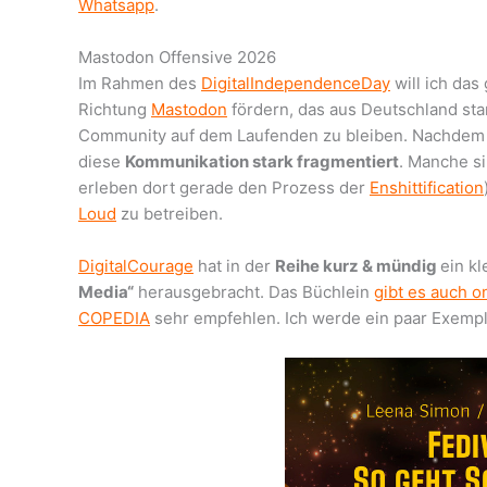
Whatsapp
.
Mastodon Offensive 2026
Im Rahmen des
DigitalIndependenceDay
will ich das
Richtung
Mastodon
fördern, das aus Deutschland sta
Community auf dem Laufenden zu bleiben. Nachdem es
diese
Kommunikation stark fragmentiert
. Manche s
erleben dort gerade den Prozess der
Enshittification
Loud
zu betreiben.
DigitalCourage
hat in der
Reihe kurz & mündig
ein k
Media“
herausgebracht. Das Büchlein
gibt es auch o
COPEDIA
sehr empfehlen. Ich werde ein paar Exemp