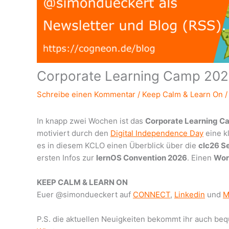
Corporate Learning Camp 20
Schreibe einen Kommentar
/
Keep Calm & Learn On
/
In knapp zwei Wochen ist das
Corporate Learning C
motiviert durch den
Digital Independence Day
eine k
es in diesem KCLO einen Überblick über die
clc26 S
ersten Infos zur
lernOS Convention 2026
. Einen
Wor
KEEP CALM & LEARN ON
Euer @simondueckert auf
CONNECT
,
Linkedin
und
M
P.S. die aktuellen Neuigkeiten bekommt ihr auch be