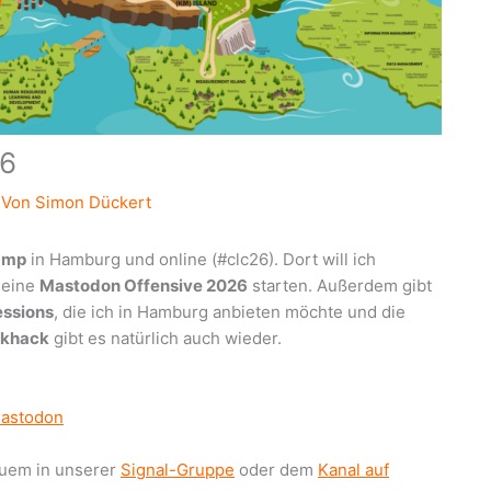
26
 Von
Simon Dückert
amp
in Hamburg und online (#clc26). Dort will ich
leine
Mastodon Offensive 2026
starten. Außerdem gibt
essions
, die ich in Hamburg anbieten möchte und die
khack
gibt es natürlich auch wieder.
astodon
quem in unserer
Signal-Gruppe
oder dem
Kanal auf