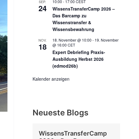
10:00
-
17:00
CEST
SEP.
24
WissensTransferCamp 2026 –
Das Barcamp zu
Wissenstransfer &
Wissensbewahrung
18. November @ 10:00
-
19. November
NOV.
18
@ 16:00
CET
Expert Debriefing Praxis-
Ausbildung Herbst 2026
(edmod26b)
Kalender anzeigen
Neueste Blogs
WissensTransferCamp