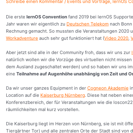
Schreibe einen Kommentar
/
Events und Vorträge
,
lernOS C
Die erste
lernOS Convention
fand 2019 bei lernOS Support
Jahr waren wir eigentlich zu
Deutschen Telekom
nach Bonn e
Rechnung gemacht. So mussten die Veranstaltungen 2020 und
Workadventure
auch sehr gut funktioniert hat (
Video 2020
,
V
Aber jetzt sind alle in der Community froh, dass wir uns zur
natürlich wollen wir die Vorzüge des virtuellen nicht missen
dem Ausland zugeschaltet werden) und so haben wir uns i
eine
Teilnahme auf Augenhöhe unabhängig von Zeit und Or
Da wir unser ganzes Equipment in der
Cogneon Akademie
in
Location auf die
Kaiserburg Nürnberg
. Diese hat neben ein
Konferenzbereich, der für Veranstaltungen wie die loscon22 p
räumlichkeiten mal kurz vorstellen.
Die Kaiserburg liegt im Herzen von Nürnberg, sie ist mit öffe
Tiergärtner Tor) und alle zentralen Orte der Stadt sind von 