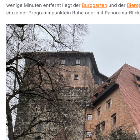
wenige Minuten entfernt liegt der
Burggarten
und der
Bierg
einzelner Programmpunktein Ruhe oder mit Panorama-Blick 