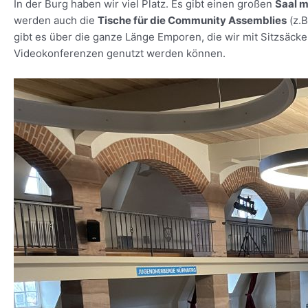
In der Burg haben wir viel Platz. Es gibt einen großen
Saal m
werden auch die
Tische für die Community Assemblies
(z.B
gibt es über die ganze Länge Emporen, die wir mit Sitzsäcke
Videokonferenzen genutzt werden können.