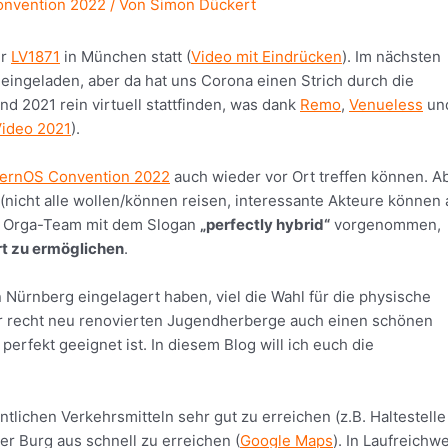
onvention 2022
/ Von
Simon Dückert
er
LV1871
in München statt (
Video mit Eindrücken
). Im nächsten
ingeladen, aber da hat uns Corona einen Strich durch die
 2021 rein virtuell stattfinden, was dank
Remo
,
Venueless
un
ideo 2021
).
lernOS Convention 2022
auch wieder vor Ort treffen können. A
 (nicht alle wollen/können reisen, interessante Akteure können
m Orga-Team mit dem Slogan
„perfectly hybrid“
vorgenommen,
t zu ermöglichen
.
 Nürnberg eingelagert haben, viel die Wahl für die physische
er recht neu renovierten Jugendherberge auch einen schönen
erfekt geeignet ist. In diesem Blog will ich euch die
ntlichen Verkehrsmitteln sehr gut zu erreichen (z.B. Haltestelle
der Burg aus schnell zu erreichen (
Google Maps
). In Laufreichwe