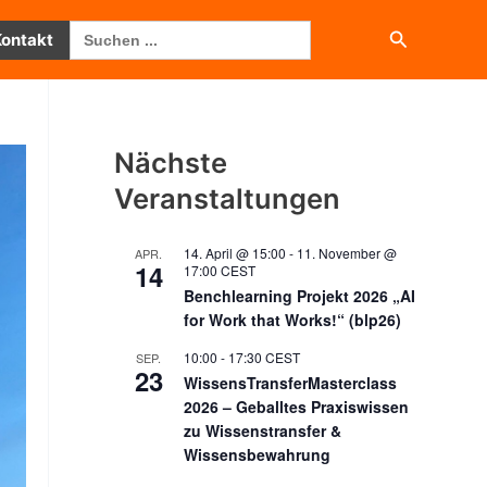
Search
Suchen
Kontakt
for:
Nächste
Veranstaltungen
14. April @ 15:00
-
11. November @
APR.
14
17:00
CEST
Benchlearning Projekt 2026 „AI
for Work that Works!“ (blp26)
10:00
-
17:30
CEST
SEP.
23
WissensTransferMasterclass
2026 – Geballtes Praxiswissen
zu Wissenstransfer &
Wissensbewahrung