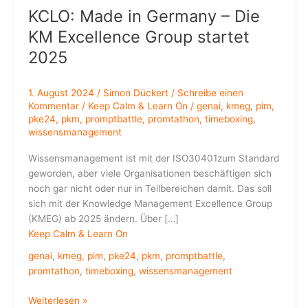
KCLO: Made in Germany – Die
KM Excellence Group startet
2025
1. August 2024
/
Simon Dückert
/
Schreibe einen
Kommentar
/
Keep Calm & Learn On
/
genai
,
kmeg
,
pim
,
pke24
,
pkm
,
promptbattle
,
promtathon
,
timeboxing
,
wissensmanagement
Wissensmanagement ist mit der ISO30401zum Standard
geworden, aber viele Organisationen beschäftigen sich
noch gar nicht oder nur in Teilbereichen damit. Das soll
sich mit der Knowledge Management Excellence Group
(KMEG) ab 2025 ändern. Über […]
Keep Calm & Learn On
genai
,
kmeg
,
pim
,
pke24
,
pkm
,
promptbattle
,
promtathon
,
timeboxing
,
wissensmanagement
KCLO:
Weiterlesen »