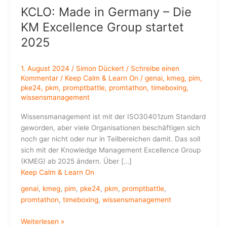
KCLO: Made in Germany – Die
KM Excellence Group startet
2025
1. August 2024
/
Simon Dückert
/
Schreibe einen
Kommentar
/
Keep Calm & Learn On
/
genai
,
kmeg
,
pim
,
pke24
,
pkm
,
promptbattle
,
promtathon
,
timeboxing
,
wissensmanagement
Wissensmanagement ist mit der ISO30401zum Standard
geworden, aber viele Organisationen beschäftigen sich
noch gar nicht oder nur in Teilbereichen damit. Das soll
sich mit der Knowledge Management Excellence Group
(KMEG) ab 2025 ändern. Über […]
Keep Calm & Learn On
genai
,
kmeg
,
pim
,
pke24
,
pkm
,
promptbattle
,
promtathon
,
timeboxing
,
wissensmanagement
KCLO:
Weiterlesen »