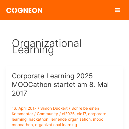
Zum
Inhalt
springen
Organizational
Learning
Corporate Learning 2025
MOOCathon startet am 8. Mai
2017
16. April 2017
/
Simon Dückert
/
Schreibe einen
Kommentar
/
Community
/
cl2025
,
clc17
,
corporate
learning
,
hackathon
,
lernende organisation
,
mooc
,
moocathon
,
organizational learning