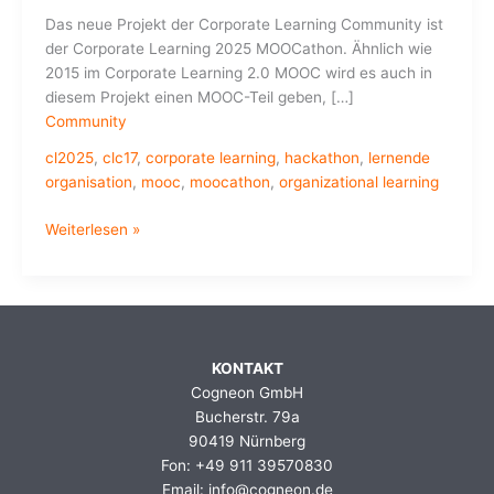
Das neue Projekt der Corporate Learning Community ist
der Corporate Learning 2025 MOOCathon. Ähnlich wie
2015 im Corporate Learning 2.0 MOOC wird es auch in
diesem Projekt einen MOOC-Teil geben, […]
Community
cl2025
,
clc17
,
corporate learning
,
hackathon
,
lernende
organisation
,
mooc
,
moocathon
,
organizational learning
Corporate
Weiterlesen »
Learning
2025
MOOCathon
startet
am
KONTAKT
8.
Cogneon GmbH
Mai
Bucherstr. 79a
2017
90419 Nürnberg
Fon: +49 911 39570830
Email: info@cogneon.de