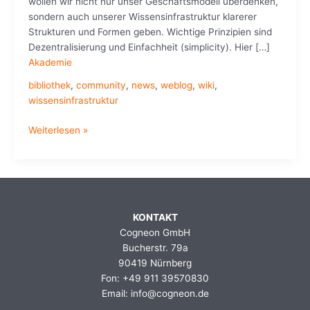
wollen wir nicht nur unser Geschäftsmodell überdenken,
sondern auch unserer Wissensinfrastruktur klarerer
Strukturen und Formen geben. Wichtige Prinzipien sind
Dezentralisierung und Einfachheit (simplicity). Hier […]
Akademie
bibliothek
,
community
,
news
,
weblog
,
wiki
,
wissensinfrastruktur
Gedanken
Weiterlesen »
zur
Cogneon
Wissensinfrastruktur
KONTAKT
Cogneon GmbH
Bucherstr. 79a
90419 Nürnberg
Fon: +49 911 39570830
Email: info@cogneon.de