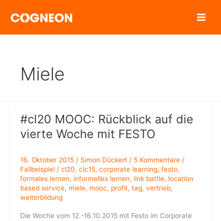
Zum
Inhalt
springen
Miele
#cl20 MOOC: Rückblick auf die
vierte Woche mit FESTO
16. Oktober 2015
/
Simon Dückert
/
5 Kommentare
/
Fallbeispiel
/
cl20
,
clc15
,
corporate learning
,
festo
,
formales lernen
,
informelles lernen
,
link battle
,
location
based service
,
miele
,
mooc
,
profit
,
tag
,
vertrieb
,
weiterbildung
Die Woche vom 12.-16.10.2015 mit Festo im Corporate