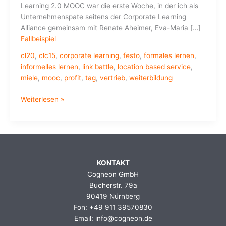
Learning 2.0 MOOC war die erste Woche, in der ich als
Unternehmenspate seitens der Corporate Learning
Alliance gemeinsam mit Renate Aheimer, Eva-Maria […]
Fallbeispiel
cl20
,
clc15
,
corporate learning
,
festo
,
formales lernen
,
informelles lernen
,
link battle
,
location based service
,
miele
,
mooc
,
profit
,
tag
,
vertrieb
,
weiterbildung
#cl20
Weiterlesen »
MOOC:
Rückblick
auf
die
vierte
KONTAKT
Woche
Cogneon GmbH
mit
Bucherstr. 79a
FESTO
90419 Nürnberg
Fon: +49 911 39570830
Email: info@cogneon.de