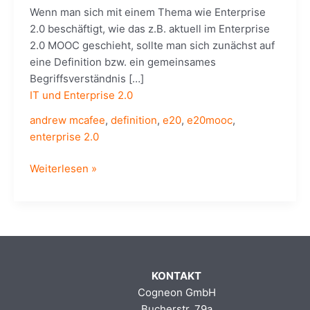
Wenn man sich mit einem Thema wie Enterprise
2.0 beschäftigt, wie das z.B. aktuell im Enterprise
2.0 MOOC geschieht, sollte man sich zunächst auf
eine Definition bzw. ein gemeinsames
Begriffsverständnis […]
IT und Enterprise 2.0
andrew mcafee
,
definition
,
e20
,
e20mooc
,
enterprise 2.0
Enterprise
Weiterlesen »
2.0
–
ein
Definitionsversuch
KONTAKT
Cogneon GmbH
Bucherstr. 79a