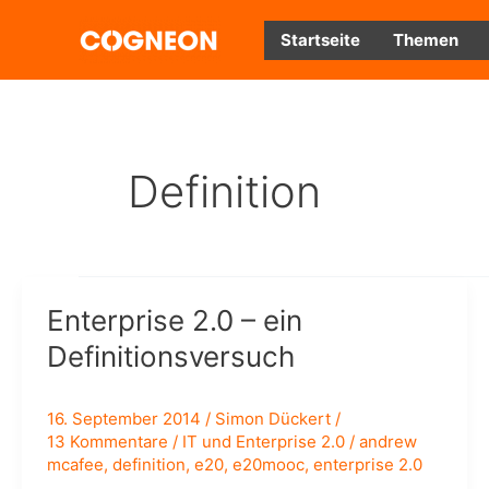
Zum
Inhalt
Startseite
Themen
springen
Definition
Enterprise 2.0 – ein
Definitionsversuch
16. September 2014
/
Simon Dückert
/
13 Kommentare
/
IT und Enterprise 2.0
/
andrew
mcafee
,
definition
,
e20
,
e20mooc
,
enterprise 2.0