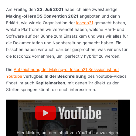
Am Freitag den
23. Juli 2021
habe ich eine zweistündige
Making-of lernOS Convention 2021
angeboten und darin
Erklärt, wie wir die Organisation der
loscon21
gemacht haben,
welche Plattformen wir verwendet haben, welche Hard- und
Software auf der Bühne zum Einsatz kam und was wir alles für
die Dokumentation und Nachbereitung gemacht haben. Ein
bisschen haben wir auch darüber gesprochen, was wir uns für
die loscon22 vornehmen, um „perfectly hybrid“ zu werden.
Die
Aufzeichnung der Making-of loscon21 Sesssion ist auf
Youtube
verfügbar.
In der Beschreibung
des Youtube-Videos
findet ihr auch
Kapitelmarken
, mit denen ihr direkt zu den
Stellen springen könnt, die euch interessieren.
Hier klicken, um den Inhalt von YouTube anzuzeigen.
„Making-of lernOS Convention 2021“ von YouTube anzeigen