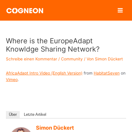
Zum
Inhalt
springen
Where is the EuropeAdapt
Knowldge Sharing Network?
Schreibe einen Kommentar
/
Community
/ Von
Simon Dückert
AfricaAdapt Intro Video (English Version)
from
HabitatSeven
on
Vimeo
.
Über
Letzte Artikel
Simon Dückert