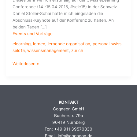
Dieses Jahr war ich erstmalig auf der Swiss eLearning
Conference (14.-15.04.2015, #selc15) in der Schweiz.
Daniel Stoller-Schai hatte mich eingeladen die
Abschluss-Keynote auf der Konferenz zu halten. An
beiden Tagen […]
Events und Vorträge
elearning
,
lernen
,
lernende organisation
,
personal swiss
,
selc15
,
wissensmanagement
,
zürich
Eindrücke
Weiterlesen »
von
der
Swiss
eLearning
Conference
KONTAKT
2015
Cogneon GmbH
in
Bucherstr. 79a
Zürich
90419 Nürnberg
Fon: +49 911 39570830
Email: info@cogneon.de