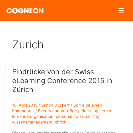
Zum
Inhalt
springen
Zürich
Eindrücke von der Swiss
eLearning Conference 2015 in
Zürich
15. April 2015
/
Simon Dückert
/
Schreibe einen
Kommentar
/
Events und Vorträge
/
elearning
,
lernen
,
lernende organisation
,
personal swiss
,
selc15
,
wissensmanagement
,
zürich