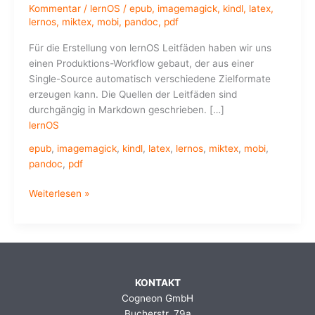
Kommentar
/
lernOS
/
epub
,
imagemagick
,
kindl
,
latex
,
lernos
,
miktex
,
mobi
,
pandoc
,
pdf
Für die Erstellung von lernOS Leitfäden haben wir uns
einen Produktions-Workflow gebaut, der aus einer
Single-Source automatisch verschiedene Zielformate
erzeugen kann. Die Quellen der Leitfäden sind
durchgängig in Markdown geschrieben. […]
lernOS
epub
,
imagemagick
,
kindl
,
latex
,
lernos
,
miktex
,
mobi
,
pandoc
,
pdf
Neuer
Weiterlesen »
lernOS
Produktions-
Workflow
KONTAKT
Cogneon GmbH
Bucherstr. 79a