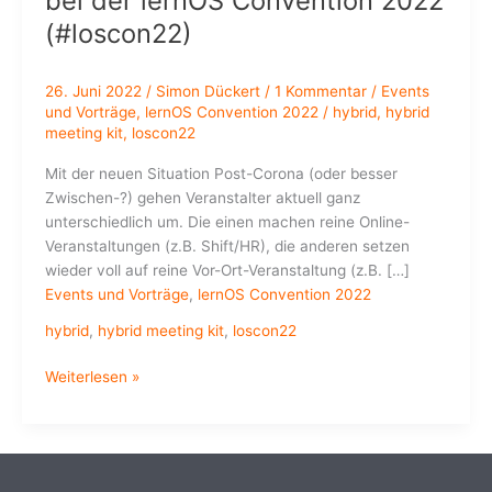
bei der lernOS Convention 2022
(#loscon22)
26. Juni 2022
/
Simon Dückert
/
1 Kommentar
/
Events
und Vorträge
,
lernOS Convention 2022
/
hybrid
,
hybrid
meeting kit
,
loscon22
Mit der neuen Situation Post-Corona (oder besser
Zwischen-?) gehen Veranstalter aktuell ganz
unterschiedlich um. Die einen machen reine Online-
Veranstaltungen (z.B. Shift/HR), die anderen setzen
wieder voll auf reine Vor-Ort-Veranstaltung (z.B. […]
Events und Vorträge
,
lernOS Convention 2022
hybrid
,
hybrid meeting kit
,
loscon22
Das
Weiterlesen »
Hybrid
Meeting
Kit
(HMK)