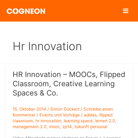
Zum
Inhalt
springen
Hr Innovation
HR Innovation – MOOCs, Flipped
Classroom, Creative Learning
Spaces & Co.
15. Oktober 2014
/
Simon Dückert
/
Schreibe einen
Kommentar
/
Events und Vorträge
/
adidas
,
flipped
classroom
,
hr innovation
,
learning space
,
lernen 2.0
,
management 2.0
,
mooc
,
zp14
,
zukunft personal