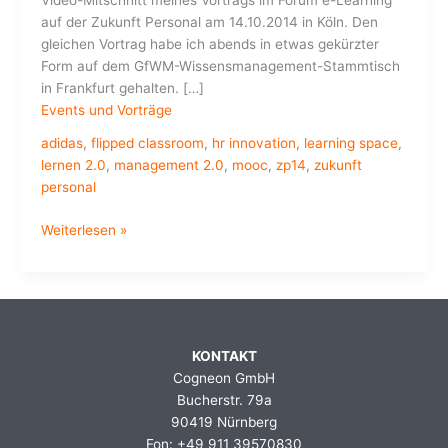
Video-Mitschnitt meines Vortrags im Forum e-Learning
auf der Zukunft Personal am 14.10.2014 in Köln. Den
gleichen Vortrag habe ich abends in etwas gekürzter
Form auf dem GfWM-Wissensmanagement-Stammtisch
in Frankfurt gehalten. […]
Events und Vorträge
adidas
,
flipped classroom
,
hr innovation
,
learning space
,
lernen 2.0
,
management 2.0
,
mooc
,
zp14
,
zukunft
personal
HR
Weiterlesen »
Innovation
–
MOOCs,
Flipped
Classroom,
KONTAKT
Creative
Cogneon GmbH
Learning
Bucherstr. 79a
Spaces
90419 Nürnberg
&
Fon: +49 911 39570830