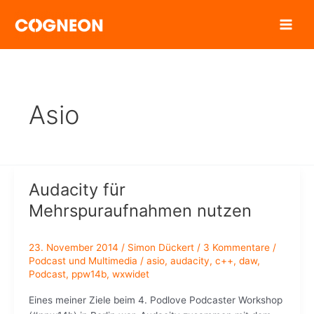
Zum
Inhalt
springen
Asio
Audacity für
Mehrspuraufnahmen nutzen
23. November 2014
/
Simon Dückert
/
3 Kommentare
/
Podcast und Multimedia
/
asio
,
audacity
,
c++
,
daw
,
Podcast
,
ppw14b
,
wxwidet
Eines meiner Ziele beim 4. Podlove Podcaster Workshop