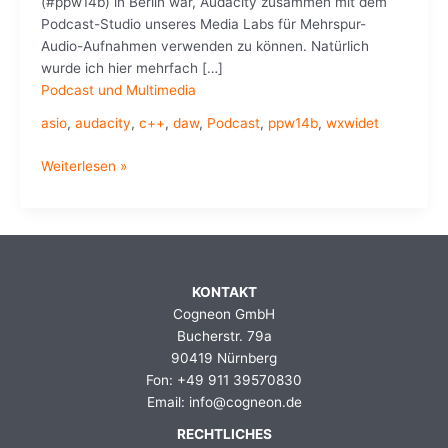
(#ppw14b) in Berlin war, Audacity zusammen mit dem
Podcast-Studio unseres Media Labs für Mehrspur-
Audio-Aufnahmen verwenden zu können. Natürlich
wurde ich hier mehrfach […]
Podcast und Multimedia
asio
,
audacity
,
c++
,
daw
,
Podcast
,
ppw14b
,
wxwidet
Audacity
Weiterlesen »
für
Mehrspuraufnahmen
nutzen
KONTAKT
Cogneon GmbH
Bucherstr. 79a
90419 Nürnberg
Fon: +49 911 39570830
Email: info@cogneon.de
RECHTLICHES