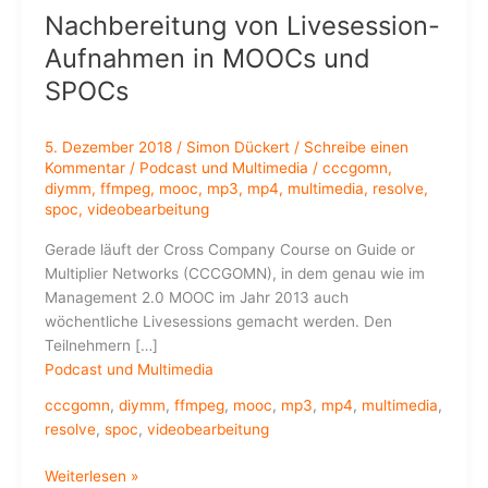
Nachbereitung von Livesession-
Aufnahmen in MOOCs und
SPOCs
5. Dezember 2018
/
Simon Dückert
/
Schreibe einen
Kommentar
/
Podcast und Multimedia
/
cccgomn
,
diymm
,
ffmpeg
,
mooc
,
mp3
,
mp4
,
multimedia
,
resolve
,
spoc
,
videobearbeitung
Gerade läuft der Cross Company Course on Guide or
Multiplier Networks (CCCGOMN), in dem genau wie im
Management 2.0 MOOC im Jahr 2013 auch
wöchentliche Livesessions gemacht werden. Den
Teilnehmern […]
Podcast und Multimedia
cccgomn
,
diymm
,
ffmpeg
,
mooc
,
mp3
,
mp4
,
multimedia
,
resolve
,
spoc
,
videobearbeitung
Nachbereitung
Weiterlesen »