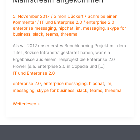
5. November 2017
/
Simon Dückert
/
Schreibe einen
Kommentar
/
IT und Enterprise 2.0
/
enterprise 2.0
,
enterprise messaging
,
hipchat
,
im
,
messaging
,
skype for
business
,
slack
,
teams
,
threema
Als wir 2012 unser erstes Benchlearning Projekt mit dem
Titel „Soziale Intranets“ gestartet haben, war ein
Ergebnisse aus einem Teilprojekt die Enterprise 2.0
Flower (s.a. Enterprise 2.0 in Copedia und […]
IT und Enterprise 2.0
enterprise 2.0
,
enterprise messaging
,
hipchat
,
im
,
messaging
,
skype for business
,
slack
,
teams
,
threema
Enterprise
Weiterlesen »
Messaging
im
Mainstream
angekommen