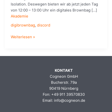
Isolation. Deswegen bieten wir ab jetzt jeden Tag
von 12:00 – 13:00 Uhr ein digitales Brownbag […]
Akademie
digibrownbag
,
discord
#DigiBrownBag
Weiterlesen »
–
Tägliches,
virtuelles
Mittagessen
(immer
KONTAKT
12-
Cogneon GmbH
13
Bucherstr. 79a
Uhr)
90419 Nürnberg
Fon: +49 911 39570830
Email: info@cogneon.de