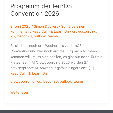
Programm der lernOS
Convention 2026
2. Juni 2026
/
Simon Dückert
/
Schreibe einen
Kommentar
/
Keep Calm & Learn On
/
crowdsourcing
,
ics
,
loscon26
,
outlook
,
teams
Es sind nur noch drei Wochen bis zur lernOS
Convention und wer noch auf die Burg nach Nürnberg
kommen will, muss sich beeilen, es gibt nur noch 10 freie
Plätze. Beim AI Crowdsourcing 2026 wurden 27
praxiserprobte KI-Anwendungsfälle eingereicht, […]
Keep Calm & Learn On
crowdsourcing
,
ics
,
loscon26
,
outlook
,
teams
Programm
Weiterlesen »
der
lernOS
Convention