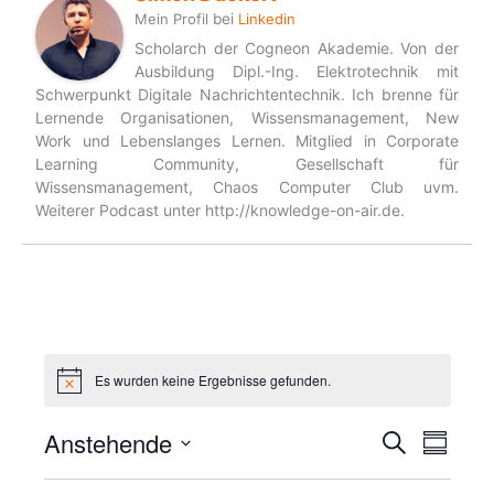
Mein Profil
bei
Linkedin
Scholarch der Cogneon Akademie. Von der
Ausbildung Dipl.-Ing. Elektrotechnik mit
Schwerpunkt Digitale Nachrichtentechnik. Ich brenne für
Lernende Organisationen, Wissensmanagement, New
Work und Lebenslanges Lernen. Mitglied in Corporate
Learning Community, Gesellschaft für
Wissensmanagement, Chaos Computer Club uvm.
Weiterer Podcast unter http://knowledge-on-air.de.
Es wurden keine Ergebnisse gefunden.
H
Veran
i
n
Anstehende
V
V
S
w
Z
e
u
e
e
D
u
i
c
r
r
s