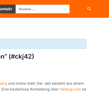
Search
Suchen
Kontakt
for:
n” (#ckj42)
berg
und online statt. Der Jam besteht aus einem
. Eine kostenlose Anmeldung über
meetup.com
ist