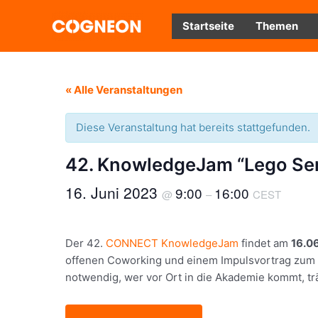
Zum
Inhalt
Startseite
Themen
springen
« Alle Veranstaltungen
Diese Veranstaltung hat bereits stattgefunden.
42. KnowledgeJam “Lego Seri
16. Juni 2023
9:00
16:00
@
–
CEST
Der 42.
CONNECT KnowledgeJam
findet am
16.0
offenen Coworking und einem Impulsvortrag zum
notwendig, wer vor Ort in die Akademie kommt, trä