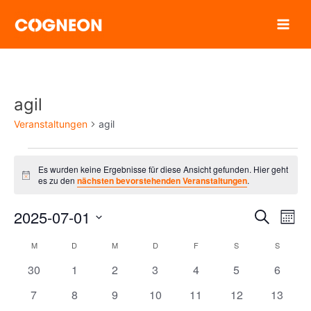
Zum
Inhalt
springen
agil
Veranstaltungen
agil
Veranstaltungen
Es wurden keine Ergebnisse für diese Ansicht gefunden. Hier geht
Hinweis
es zu den
nächsten bevorstehenden Veranstaltungen
.
2025-07-01
Verans
Ver
Suche
Mona
Ans
Suche
Datum
Kalender
M
MONTAG
D
DIENSTAG
M
MITTWOCH
D
DONNERSTAG
F
FREITAG
S
SAMSTAG
S
SONNT
Nav
wählen.
und
0
0
0
0
0
0
0
von
30
1
2
3
4
5
6
Ansich
Veranstaltungen
Veranstaltungen
Veranstaltungen
Veranstaltungen
Veranstaltungen
Veranstaltunge
Veranst
Veranstaltungen
0
0
0
0
0
0
0
7
8
9
10
11
12
13
Naviga
Veranstaltungen
Veranstaltungen
Veranstaltungen
Veranstaltungen
Veranstaltungen
Veranstaltungen
Veranst