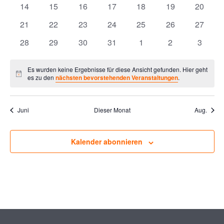
0
0
0
0
0
0
0
14
15
16
17
18
19
20
Veranstaltungen
Veranstaltungen
Veranstaltungen
Veranstaltungen
Veranstaltungen
Veranstaltungen
Veranst
0
0
0
0
0
0
0
21
22
23
24
25
26
27
Veranstaltungen
Veranstaltungen
Veranstaltungen
Veranstaltungen
Veranstaltungen
Veranstaltungen
Veranst
0
0
0
0
0
0
0
28
29
30
31
1
2
3
Veranstaltungen
Veranstaltungen
Veranstaltungen
Veranstaltungen
Veranstaltungen
Veranstaltunge
Veranst
Es wurden keine Ergebnisse für diese Ansicht gefunden. Hier geht
Hinweis
es zu den
nächsten bevorstehenden Veranstaltungen
.
Juni
Dieser Monat
Aug.
Kalender abonnieren