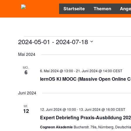
Zum
Startseite
Themen
Ange
Inhalt
springen
Veranstaltungen
2024-05-01
 - 
2024-07-18
Datum
Mai 2024
wählen.
MO.
6. Mai 2024 @ 13:00
-
21. Juni 2024 @ 14:00
CEST
6
lernOS KI MOOC (Massive Open Online Cou
Juni 2024
MI.
12. Juni 2024 @ 10:00
-
13. Juni 2024 @ 16:00
CEST
12
Expert Debriefing Praxis-Ausbildung 202
Cogneon Akademie
Bucherstr. 79a, Nürnberg, Deutschl