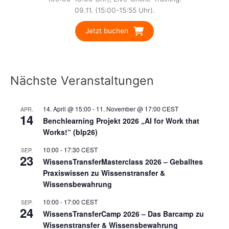
09.11. (15:00-15:55 Uhr).
Jetzt buchen
Nächste Veranstaltungen
14. April @ 15:00
-
11. November @ 17:00
CEST
APR.
14
Benchlearning Projekt 2026 „AI for Work that
Works!“ (blp26)
10:00
-
17:30
CEST
SEP.
23
WissensTransferMasterclass 2026 – Geballtes
Praxiswissen zu Wissenstransfer &
Wissensbewahrung
10:00
-
17:00
CEST
SEP.
24
WissensTransferCamp 2026 – Das Barcamp zu
Wissenstransfer & Wissensbewahrung